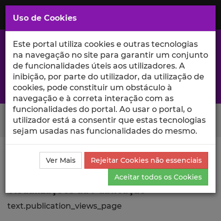
Saltar
para
MENU
Uso de Cookies
o
Conteúdo
Principal
Este portal utiliza cookies e outras tecnologias
na navegação no site para garantir um conjunto
de funcionalidades úteis aos utilizadores. A
inibição, por parte do utilizador, da utilização de
A excelência da investigação e ciência no Iscte
cookies, pode constituir um obstáculo à
navegação e à correta interação com as
funcionalidades do portal. Ao usar o portal, o
Search Button
utilizador está a consentir que estas tecnologias
sejam usadas nas funcionalidades do mesmo.
Ciência_Iscte
Publicações
Descrição Detalhada da
Ver Mais
Rejeitar Cookies não essenciais
Publicação
Visualizações
Aceitar todos os Cookies
Visualizações da Publicação
text.publication_views_page