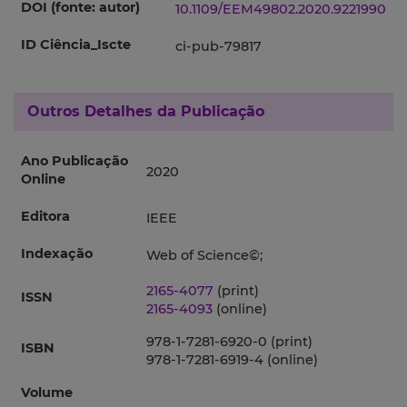
DOI (fonte: autor)
10.1109/EEM49802.2020.9221990
ID Ciência_Iscte
ci-pub-79817
Outros Detalhes da Publicação
Ano Publicação
2020
Online
Editora
IEEE
Indexação
Web of Science©;
2165-4077
(print)
ISSN
2165-4093
(online)
978-1-7281-6920-0 (print)
ISBN
978-1-7281-6919-4 (online)
Volume