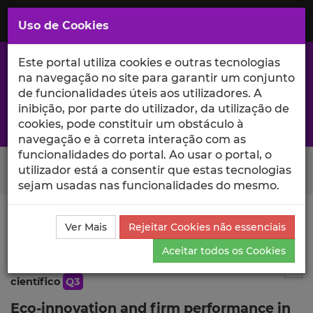
Saltar
para
MENU
Uso de Cookies
o
Conteúdo
Principal
Este portal utiliza cookies e outras tecnologias
na navegação no site para garantir um conjunto
de funcionalidades úteis aos utilizadores. A
inibição, por parte do utilizador, da utilização de
A excelência da investigação e ciência no Iscte
cookies, pode constituir um obstáculo à
navegação e à correta interação com as
funcionalidades do portal. Ao usar o portal, o
Search Button
utilizador está a consentir que estas tecnologias
sejam usadas nas funcionalidades do mesmo.
Ciência_Iscte
Publicações
Descrição Detalhada da
Ver Mais
Rejeitar Cookies não essenciais
Publicação
Aceitar todos os Cookies
Publicação em atas de evento
2
Tog
científico
Q3
Eco-innovation and firm performance in