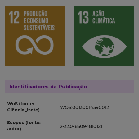
Identificadores da Publicação
WoS (fonte:
WOS:001300145900121
Ciência_Iscte)
Scopus (fonte:
2-s2.0-85094810121
autor)