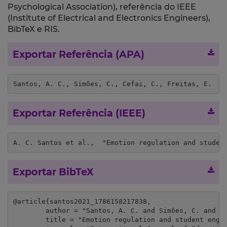
Psychological Association), referência do IEEE
(Institute of Electrical and Electronics Engineers),
BibTeX e RIS.
Exportar Referência (APA)
Santos, A. C., Simões, C., Cefai, C., Freitas, E.  &
Exportar Referência (IEEE)
A. C. Santos et al.,  "Emotion regulation and studen
Exportar BibTeX
@article{santos2021_1786158217838,

	author = "Santos, A. C. and Simões, C. and Cefai, C. and Freitas, E.  and Arriaga, P.",

	title = "Emotion regulation and student engagement: Age and gender differences across adolescence",
