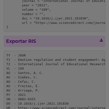
	journal = "International Journal of Educational Research",

	year = "2021",

	volume = "109",

	number = "",

	doi = "10.1016/j.ijer.2021.101830",

	url = "https://www.sciencedirect.com/journal/international-journal-of-educational-research"

}
Exportar RIS
TY  - JOUR

TI  - Emotion regulation and student engagement: Age 
T2  - International Journal of Educational Research

VL  - 109

AU  - Santos, A. C.

AU  - Simões, C.

AU  - Cefai, C.

AU  - Freitas, E. 

AU  - Arriaga, P.

PY  - 2021

SN  - 0883-0355

DO  - 10.1016/j.ijer.2021.101830

UR  - https://www.sciencedirect.com/journal/internati