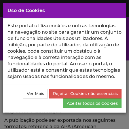
Saltar
para
MENU
Uso de Cookies
o
Conteúdo
Principal
Este portal utiliza cookies e outras tecnologias
na navegação no site para garantir um conjunto
de funcionalidades úteis aos utilizadores. A
inibição, por parte do utilizador, da utilização de
A excelência da investigação e ciência no Iscte
cookies, pode constituir um obstáculo à
navegação e à correta interação com as
funcionalidades do portal. Ao usar o portal, o
Search Button
utilizador está a consentir que estas tecnologias
sejam usadas nas funcionalidades do mesmo.
Ciência_Iscte
Publicações
Descrição Detalhada da
Ver Mais
Rejeitar Cookies não essenciais
Publicação
Exportar
Aceitar todos os Cookies
Exportar Publicação
A publicação pode ser exportada nos seguintes
formatos: referência da APA (American