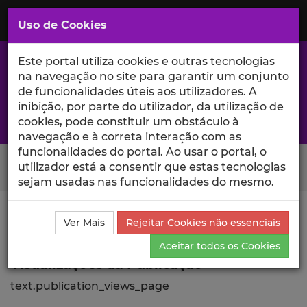
Saltar
para
MENU
Uso de Cookies
o
Conteúdo
Principal
Este portal utiliza cookies e outras tecnologias
na navegação no site para garantir um conjunto
de funcionalidades úteis aos utilizadores. A
inibição, por parte do utilizador, da utilização de
A excelência da investigação e ciência no Iscte
cookies, pode constituir um obstáculo à
navegação e à correta interação com as
funcionalidades do portal. Ao usar o portal, o
Search Button
utilizador está a consentir que estas tecnologias
sejam usadas nas funcionalidades do mesmo.
Ciência_Iscte
Publicações
Descrição Detalhada da
Ver Mais
Rejeitar Cookies não essenciais
Publicação
Visualizações
Aceitar todos os Cookies
Visualizações da Publicação
text.publication_views_page