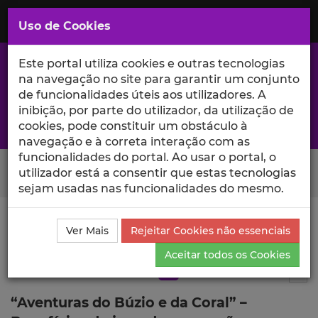
Saltar
para
MENU
Uso de Cookies
o
Conteúdo
Principal
Este portal utiliza cookies e outras tecnologias
na navegação no site para garantir um conjunto
de funcionalidades úteis aos utilizadores. A
inibição, por parte do utilizador, da utilização de
A excelência da investigação e ciência no Iscte
cookies, pode constituir um obstáculo à
navegação e à correta interação com as
funcionalidades do portal. Ao usar o portal, o
Search Button
utilizador está a consentir que estas tecnologias
sejam usadas nas funcionalidades do mesmo.
Ciência_Iscte
Publicações
Descrição Detalhada da
Ver Mais
Rejeitar Cookies não essenciais
Publicação
Aceitar todos os Cookies
Artigo em revista científica
Q3
11
Tog
“Aventuras do Búzio e da Coral” –