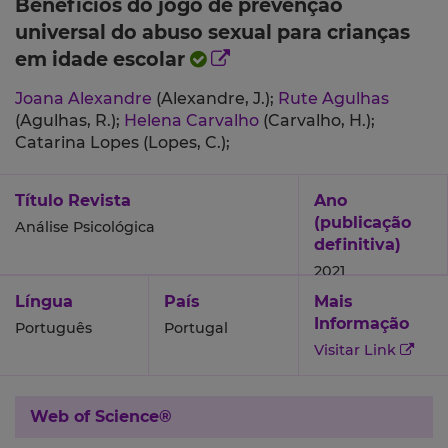
Benefícios do jogo de prevenção
universal do abuso sexual para crianças
em idade escolar
Joana Alexandre
(Alexandre, J.);
Rute Agulhas
(Agulhas, R.);
Helena Carvalho
(Carvalho, H.);
Catarina Lopes (Lopes, C.);
Título Revista
Ano
(publicação
Análise Psicológica
definitiva)
2021
Língua
País
Mais
Informação
Português
Portugal
Visitar Link
Web of Science®