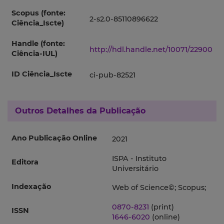
Scopus (fonte:
2-s2.0-85110896622
Ciência_Iscte)
Handle (fonte:
http://hdl.handle.net/10071/22900
Ciência-IUL)
ID Ciência_Iscte
ci-pub-82521
Outros Detalhes da Publicação
Ano Publicação Online
2021
ISPA - Instituto
Editora
Universitário
Indexação
Web of Science©; Scopus;
0870-8231
(print)
ISSN
1646-6020
(online)