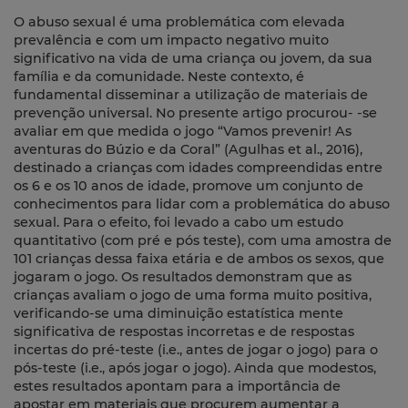
O abuso sexual é uma problemática com elevada
prevalência e com um impacto negativo muito
significativo na vida de uma criança ou jovem, da sua
família e da comunidade. Neste contexto, é
fundamental disseminar a utilização de materiais de
prevenção universal. No presente artigo procurou- -se
avaliar em que medida o jogo “Vamos prevenir! As
aventuras do Búzio e da Coral” (Agulhas et al., 2016),
destinado a crianças com idades compreendidas entre
os 6 e os 10 anos de idade, promove um conjunto de
conhecimentos para lidar com a problemática do abuso
sexual. Para o efeito, foi levado a cabo um estudo
quantitativo (com pré e pós teste), com uma amostra de
101 crianças dessa faixa etária e de ambos os sexos, que
jogaram o jogo. Os resultados demonstram que as
crianças avaliam o jogo de uma forma muito positiva,
verificando-se uma diminuição estatística mente
significativa de respostas incorretas e de respostas
incertas do pré-teste (i.e., antes de jogar o jogo) para o
pós-teste (i.e., após jogar o jogo). Ainda que modestos,
estes resultados apontam para a importância de
apostar em materiais que procurem aumentar a