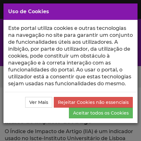
Saltar
para
MENU
Uso de Cookies
o
Conteúdo
Principal
Este portal utiliza cookies e outras tecnologias
na navegação no site para garantir um conjunto
de funcionalidades úteis aos utilizadores. A
inibição, por parte do utilizador, da utilização de
A excelência da investigação e ciência no Iscte
cookies, pode constituir um obstáculo à
navegação e à correta interação com as
funcionalidades do portal. Ao usar o portal, o
Search Button
utilizador está a consentir que estas tecnologias
sejam usadas nas funcionalidades do mesmo.
Ciência_Iscte
Publicações
Índice de Impacto de
Ver Mais
Rejeitar Cookies não essenciais
Artigo
Aceitar todos os Cookies
Índice de Impacto de Artigo
O Índice de Impacto de Artigo (IIA) é um indicador
usado no Iscte-Instituto Universitário de Lisboa