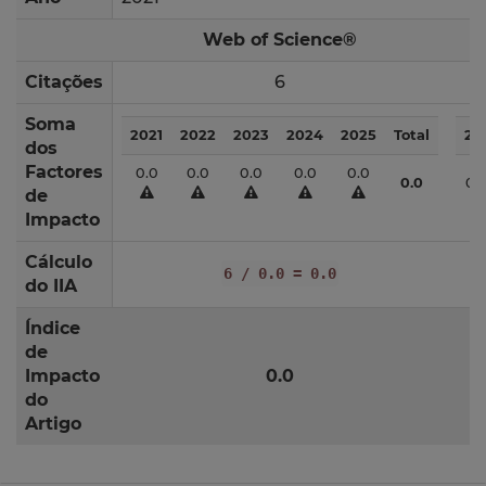
Web of Science®
Citações
6
Soma
2021
2022
2023
2024
2025
Total
20
dos
Factores
0.0
0.0
0.0
0.0
0.0
0.0
0.
de
Impacto
Cálculo
6 / 0.0 = 0.0
do IIA
Índice
de
Impacto
0.0
do
Artigo