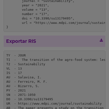
	journal = "Sustainability",

	year = "2021",

	volume = "13",

	number = "17",

	doi = "10.3390/su13179495",

	url = "https://www.mdpi.com/journal/sustainability"

}
Exportar RIS
TY  - JOUR

TI  -   The transition of the agro-food system: lesso
T2  - Sustainability

VL  - 13

IS  - 17

AU  - Salavisa, I.

AU  - Ferreiro, M. F.

AU  - Bizarro, S.

PY  - 2021

SN  - 2071-1050

DO  - 10.3390/su13179495

UR  - https://www.mdpi.com/journal/sustainability

AB  - The paper presents a study on the transition o