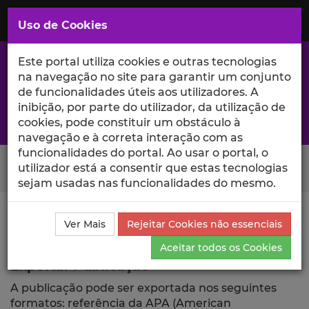
Saltar
para
MENU
Uso de Cookies
o
Conteúdo
Principal
Este portal utiliza cookies e outras tecnologias
na navegação no site para garantir um conjunto
de funcionalidades úteis aos utilizadores. A
inibição, por parte do utilizador, da utilização de
A excelência da investigação e ciência no Iscte
cookies, pode constituir um obstáculo à
navegação e à correta interação com as
funcionalidades do portal. Ao usar o portal, o
Search Button
utilizador está a consentir que estas tecnologias
sejam usadas nas funcionalidades do mesmo.
Ciência_Iscte
Publicações
Descrição Detalhada da
Ver Mais
Rejeitar Cookies não essenciais
Publicação
Exportar
Aceitar todos os Cookies
Exportar Publicação
A publicação pode ser exportada nos seguintes
formatos: referência da APA (American