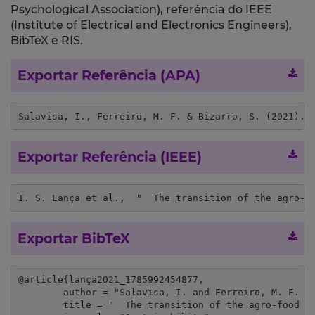
Psychological Association), referência do IEEE
(Institute of Electrical and Electronics Engineers),
BibTeX e RIS.
Exportar Referência (APA)
Salavisa, I., Ferreiro, M. F. & Bizarro, S. (2021). 
Exportar Referência (IEEE)
I. S. Lança et al.,  "  The transition of the agro-f
Exportar BibTeX
@article{lança2021_1785992454877,

	author = "Salavisa, I. and Ferreiro, M. F. and Bizarro, S.",

	title = "  The transition of the agro-food system: lessons from organic farming in the Lisbon Metropolitan Area",
