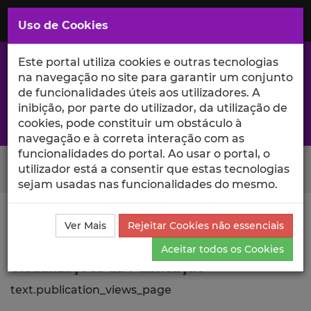
Saltar
para
MENU
Uso de Cookies
o
Conteúdo
Principal
Este portal utiliza cookies e outras tecnologias
na navegação no site para garantir um conjunto
de funcionalidades úteis aos utilizadores. A
inibição, por parte do utilizador, da utilização de
A excelência da investigação e ciência no Iscte
cookies, pode constituir um obstáculo à
navegação e à correta interação com as
funcionalidades do portal. Ao usar o portal, o
Search Button
utilizador está a consentir que estas tecnologias
sejam usadas nas funcionalidades do mesmo.
Ciência_Iscte
Publicações
Descrição Detalhada da
Ver Mais
Rejeitar Cookies não essenciais
Publicação
Visualizações
Aceitar todos os Cookies
Visualizações da Publicação
text.publication_views_page