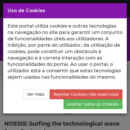
Saltar
para
MENU
Uso de Cookies
o
Conteúdo
Principal
Este portal utiliza cookies e outras tecnologias
na navegação no site para garantir um conjunto
de funcionalidades úteis aos utilizadores. A
inibição, por parte do utilizador, da utilização de
A excelência da investigação e ciência no Iscte
cookies, pode constituir um obstáculo à
navegação e à correta interação com as
funcionalidades do portal. Ao usar o portal, o
Search Button
utilizador está a consentir que estas tecnologias
sejam usadas nas funcionalidades do mesmo.
Ciência_Iscte
Publicações
Descrição Detalhada da
Ver Mais
Rejeitar Cookies não essenciais
Publicação
Aceitar todos os Cookies
Artigo em revista científica
Q2
2
Tog
NOESIS: Surfing the technological wave