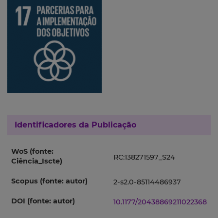
Identificadores da Publicação
WoS (fonte:
RC:138271597_S24
Ciência_Iscte)
Scopus (fonte: autor)
2-s2.0-85114486937
DOI (fonte: autor)
10.1177/20438869211022368