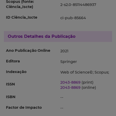
Scopus (fonte:
2-s2.0-85114486937
Ciência_Iscte)
ID Ciência_Iscte
ci-pub-85664
Outros Detalhes da Publicação
Ano Publicação Online
2021
Editora
Springer
Indexação
Web of Science©; Scopus;
2043-8869
(print)
ISSN
2043-8869
(online)
ISBN
--
Factor de Impacto
--