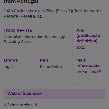
from Portugal
João Carlos Marques Silva
(Silva, J.);
José Azevedo
Pereira (Pereira, J.);
Título Revista
Ano
(publicação
Journal of Information Technology
definitiva)
Teaching Cases
2022
Língua
País
Mais
Informação
Inglês
Reino Unido
Visitar Link
Web of Science®
N.º de citações:
0