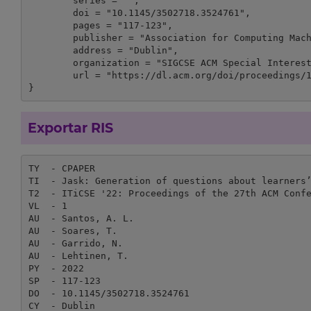
	series = "",

	doi = "10.1145/3502718.3524761",

	pages = "117-123",

	publisher = "Association for Computing Machinery",

	address = "Dublin",

	organization = "SIGCSE ACM Special Interest Group on Computer Science Education",

	url = "https://dl.acm.org/doi/proceedings/10.1145/3502718"

}
Exportar RIS
TY  - CPAPER

TI  - Jask: Generation of questions about learners’
T2  - ITiCSE '22: Proceedings of the 27th ACM Confe
VL  - 1

AU  - Santos, A. L.

AU  - Soares, T.

AU  - Garrido, N.

AU  - Lehtinen, T.

PY  - 2022

SP  - 117-123

DO  - 10.1145/3502718.3524761

CY  - Dublin
