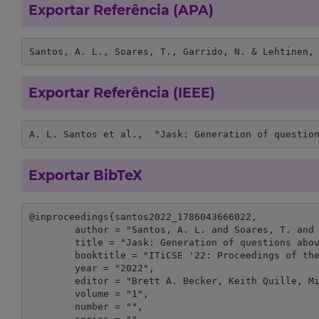
Exportar Referência (APA)
Santos, A. L., Soares, T., Garrido, N. & Lehtinen,
Exportar Referência (IEEE)
A. L. Santos et al.,  "Jask: Generation of questio
Exportar BibTeX
@inproceedings{santos2022_1786043666022,

	author = "Santos, A. L. and Soares, T. and Garrido, N. and Lehtinen, T.",

	title = "Jask: Generation of questions about learners’ code in Java",

	booktitle = "ITiCSE '22: Proceedings of the 27th ACM Conference on on Innovation and Technology in Computer Science Education",

	year = "2022",

	editor = "Brett A. Becker, Keith Quille, Mikko-Jussi Laakso,",

	volume = "1",

	number = "",
