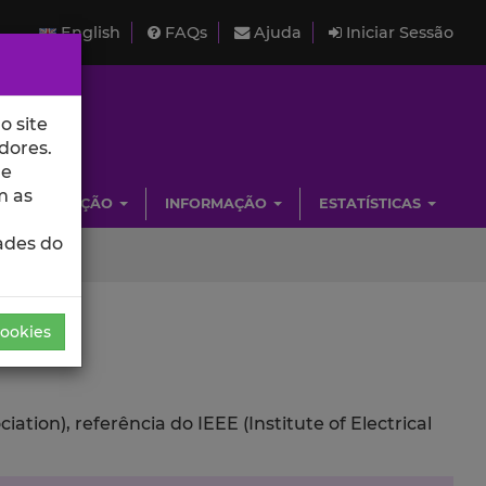
English
FAQs
Ajuda
Iniciar Sessão
o site
dores.
de
m as
INVESTIGAÇÃO
INFORMAÇÃO
ESTATÍSTICAS
ades do
Cookies
ion), referência do IEEE (Institute of Electrical