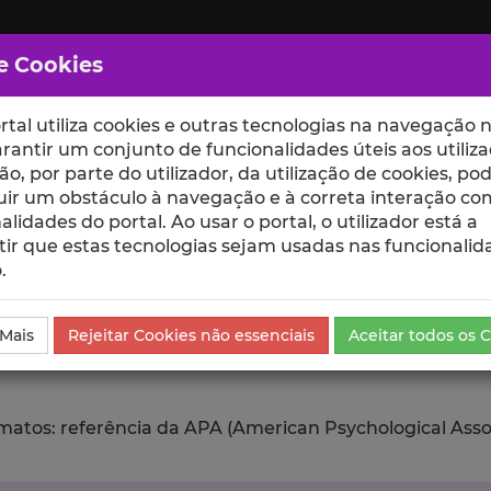
e Cookies
rtal utiliza cookies e outras tecnologias na navegação n
rantir um conjunto de funcionalidades úteis aos utiliza
ção, por parte do utilizador, da utilização de cookies, po
uir um obstáculo à navegação e à correta interação co
scte
ESCOLAS
UNIDADES
alidades do portal. Ao usar o portal, o utilizador está a
ir que estas tecnologias sejam usadas nas funcionalid
.
ublicação
Exportar
 Mais
Rejeitar Cookies não essenciais
Aceitar todos os 
tos: referência da APA (American Psychological Associat