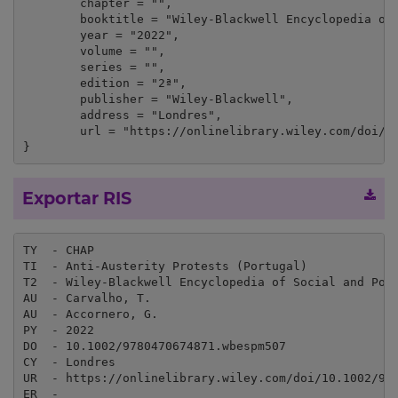
	chapter = "",

	booktitle = "Wiley-Blackwell Encyclopedia of Social and Political Movements (2nd edition)",

	year = "2022",

	volume = "",

	series = "",

	edition = "2ª",

	publisher = "Wiley-Blackwell",

	address = "Londres",

	url = "https://onlinelibrary.wiley.com/doi/10.1002/9780470674871.wbespm507"

}
Exportar RIS
TY  - CHAP

TI  - Anti-Austerity Protests (Portugal)

T2  - Wiley-Blackwell Encyclopedia of Social and Poli
AU  - Carvalho, T.

AU  - Accornero, G.

PY  - 2022

DO  - 10.1002/9780470674871.wbespm507

CY  - Londres

UR  - https://onlinelibrary.wiley.com/doi/10.1002/978
ER  - 