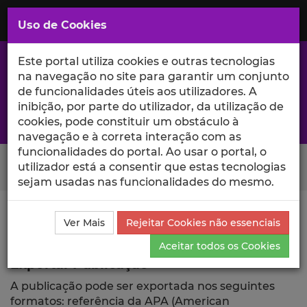
Saltar
para
MENU
Uso de Cookies
o
Conteúdo
Principal
Este portal utiliza cookies e outras tecnologias
na navegação no site para garantir um conjunto
de funcionalidades úteis aos utilizadores. A
inibição, por parte do utilizador, da utilização de
A excelência da investigação e ciência no Iscte
cookies, pode constituir um obstáculo à
navegação e à correta interação com as
funcionalidades do portal. Ao usar o portal, o
Search Button
utilizador está a consentir que estas tecnologias
sejam usadas nas funcionalidades do mesmo.
Ciência_Iscte
Publicações
Descrição Detalhada da
Ver Mais
Rejeitar Cookies não essenciais
Publicação
Exportar
Aceitar todos os Cookies
Exportar Publicação
A publicação pode ser exportada nos seguintes
formatos: referência da APA (American