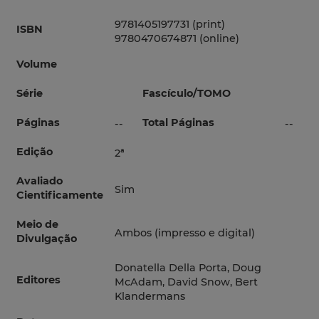
9781405197731 (print)
ISBN
9780470674871 (online)
Volume
Série
Fascículo/TOMO
Páginas
Total Páginas
--
--
Edição
2ª
Avaliado
Sim
Cientificamente
Meio de
Ambos (impresso e digital)
Divulgação
Donatella Della Porta, Doug
Editores
McAdam, David Snow, Bert
Klandermans