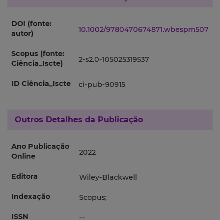
DOI (fonte:
10.1002/9780470674871.wbespm507
autor)
Scopus (fonte:
2-s2.0-105025319537
Ciência_Iscte)
ID Ciência_Iscte
ci-pub-90915
Outros Detalhes da Publicação
Ano Publicação
2022
Online
Editora
Wiley-Blackwell
Indexação
Scopus;
ISSN
--