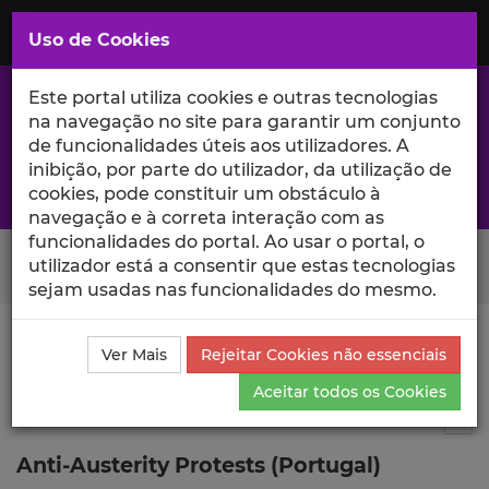
Saltar
para
MENU
Uso de Cookies
o
Conteúdo
Principal
Este portal utiliza cookies e outras tecnologias
na navegação no site para garantir um conjunto
de funcionalidades úteis aos utilizadores. A
inibição, por parte do utilizador, da utilização de
A excelência da investigação e ciência no Iscte
cookies, pode constituir um obstáculo à
navegação e à correta interação com as
funcionalidades do portal. Ao usar o portal, o
Search Button
utilizador está a consentir que estas tecnologias
sejam usadas nas funcionalidades do mesmo.
Ciência_Iscte
Publicações
Descrição Detalhada da
Ver Mais
Rejeitar Cookies não essenciais
Publicação
Aceitar todos os Cookies
Capítulo de livro
5
Tog
Anti-Austerity Protests (Portugal)