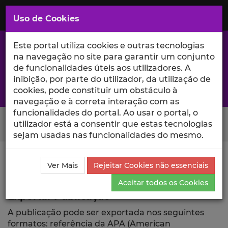
Saltar
para
MENU
Uso de Cookies
o
Conteúdo
Principal
Este portal utiliza cookies e outras tecnologias
na navegação no site para garantir um conjunto
de funcionalidades úteis aos utilizadores. A
inibição, por parte do utilizador, da utilização de
A excelência da investigação e ciência no Iscte
cookies, pode constituir um obstáculo à
navegação e à correta interação com as
funcionalidades do portal. Ao usar o portal, o
Search Button
utilizador está a consentir que estas tecnologias
sejam usadas nas funcionalidades do mesmo.
Ciência_Iscte
Publicações
Descrição Detalhada da
Ver Mais
Rejeitar Cookies não essenciais
Publicação
Exportar
Aceitar todos os Cookies
Exportar Publicação
A publicação pode ser exportada nos seguintes
formatos: referência da APA (American