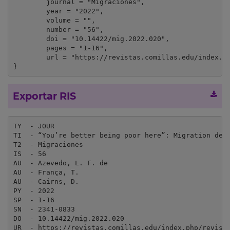
	journal = "Migraciones",

	year = "2022",

	volume = "",

	number = "56",

	doi = "10.14422/mig.2022.020",

	pages = "1-16",

	url = "https://revistas.comillas.edu/index.php/revistamigraciones/article/view/17823"

}
Exportar RIS
TY  - JOUR

TI  - “You’re better being poor here”: Migration deci
T2  - Migraciones

IS  - 56

AU  - Azevedo, L. F. de

AU  - França, T.

AU  - Cairns, D.

PY  - 2022

SP  - 1-16

SN  - 2341-0833

DO  - 10.14422/mig.2022.020

UR  - https://revistas.comillas.edu/index.php/revista