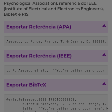
Psychological Association), referência do IEEE
(Institute of Electrical and Electronics Engineers),
BibTeX e RIS.
Exportar Referência (APA)
Azevedo, L. F. de, França, T. & Cairns, D. (2022). “
Exportar Referência (IEEE)
L. F. Azevedo et al.,  "“You’re better being poor he
Exportar BibTeX
@article{azevedo2022_1786166009353,

	author = "Azevedo, L. F. de and França, T. and Cairns, D.",

	title = "“You’re better being poor here”: Migration decision-making and political and lifestyle considerations among qualified Brazilians in Portugal",
