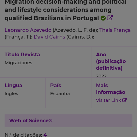
Migration decision-making and political
and lifestyle considerations among
qualified Brazilians in Portugal
Leonardo Azevedo
(Azevedo, L. F. de);
Thais França
(França, T.);
David Cairns
(Cairns, D.);
Título Revista
Ano
(publicação
Migraciones
definitiva)
2022
Língua
País
Mais
Informação
Inglês
Espanha
Visitar Link
Web of Science®
N.º de citações:
4