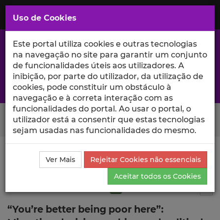
Saltar
para
MENU
Uso de Cookies
o
Conteúdo
Principal
Este portal utiliza cookies e outras tecnologias
na navegação no site para garantir um conjunto
de funcionalidades úteis aos utilizadores. A
inibição, por parte do utilizador, da utilização de
A excelência da investigação e ciência no Iscte
cookies, pode constituir um obstáculo à
navegação e à correta interação com as
funcionalidades do portal. Ao usar o portal, o
Search Button
utilizador está a consentir que estas tecnologias
sejam usadas nas funcionalidades do mesmo.
Ciência_Iscte
Publicações
Descrição Detalhada da
Ver Mais
Rejeitar Cookies não essenciais
Publicação
Aceitar todos os Cookies
Artigo em revista científica
Q1
7
Tog
“You’re better being poor here”: