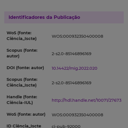
Identificadores da Publicação
WoS (fonte:
WOS:000932350400008
Ciência_Iscte)
Scopus (fonte:
2-s2.0-85146896169
autor)
DOI (fonte: autor)
10.14422/mig.2022.020
Scopus (fonte:
2-s2.0-85146896169
Ciência_Iscte)
Handle (fonte:
http://hdl.handle.net/10071/27673
Ciência-IUL)
WoS (fonte: autor)
WOS:000932350400008
ID Ciência_Iscte
ci-pub-92000