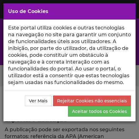
Saltar
para
MENU
Uso de Cookies
o
Conteúdo
Principal
Este portal utiliza cookies e outras tecnologias
na navegação no site para garantir um conjunto
de funcionalidades úteis aos utilizadores. A
inibição, por parte do utilizador, da utilização de
A excelência da investigação e ciência no Iscte
cookies, pode constituir um obstáculo à
navegação e à correta interação com as
funcionalidades do portal. Ao usar o portal, o
Search Button
utilizador está a consentir que estas tecnologias
sejam usadas nas funcionalidades do mesmo.
Ciência_Iscte
Publicações
Descrição Detalhada da
Ver Mais
Rejeitar Cookies não essenciais
Publicação
Exportar
Aceitar todos os Cookies
Exportar Publicação
A publicação pode ser exportada nos seguintes
formatos: referência da APA (American