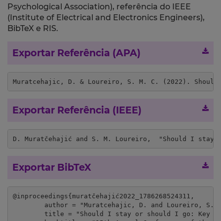
Psychological Association), referência do IEEE
(Institute of Electrical and Electronics Engineers),
BibTeX e RIS.
Exportar Referência (APA)
Muratcehajic, D. & Loureiro, S. M. C. (2022). Should
Exportar Referência (IEEE)
D. Muratčehajić and S. M. Loureiro,  "Should I stay 
Exportar BibTeX
@inproceedings{muratčehajić2022_1786268524311,

	author = "Muratcehajic, D. and Loureiro, S. M. C.",

	title = "Should I stay or should I go: Key determinants for efficiently retaining a subscribed customer who decided to leave",
