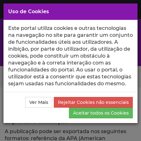
Saltar
para
MENU
Uso de Cookies
o
Conteúdo
Principal
Este portal utiliza cookies e outras tecnologias
na navegação no site para garantir um conjunto
de funcionalidades úteis aos utilizadores. A
inibição, por parte do utilizador, da utilização de
A excelência da investigação e ciência no Iscte
cookies, pode constituir um obstáculo à
navegação e à correta interação com as
funcionalidades do portal. Ao usar o portal, o
Search Button
utilizador está a consentir que estas tecnologias
sejam usadas nas funcionalidades do mesmo.
Ciência_Iscte
Publicações
Descrição Detalhada da
Ver Mais
Rejeitar Cookies não essenciais
Publicação
Exportar
Aceitar todos os Cookies
Exportar Publicação
A publicação pode ser exportada nos seguintes
formatos: referência da APA (American