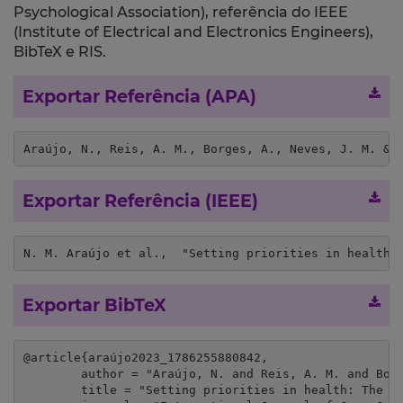
Psychological Association), referência do IEEE
(Institute of Electrical and Electronics Engineers),
BibTeX e RIS.
Exportar Referência (APA)
Araújo, N., Reis, A. M., Borges, A., Neves, J. M. & 
Exportar Referência (IEEE)
N. M. Araújo et al.,  "Setting priorities in health:
Exportar BibTeX
@article{araújo2023_1786255880842,

	author = "Araújo, N. and Reis, A. M. and Borges, A. and Neves, J. M. and Rosa, Á.",

	title = "Setting priorities in health: The managers' perspectives versus general public",
