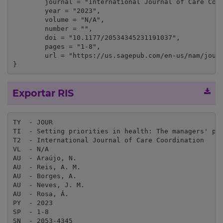
	journal = "International Journal of Care Coordination",

	year = "2023",

	volume = "N/A",

	number = "",

	doi = "10.1177/20534345231191037",

	pages = "1-8",

	url = "https://us.sagepub.com/en-us/nam/journal/international-journal-care-coordination"

}
Exportar RIS
TY  - JOUR

TI  - Setting priorities in health: The managers' per
T2  - International Journal of Care Coordination

VL  - N/A

AU  - Araújo, N.

AU  - Reis, A. M.

AU  - Borges, A.

AU  - Neves, J. M.

AU  - Rosa, Á.

PY  - 2023

SP  - 1-8

SN  - 2053-4345
