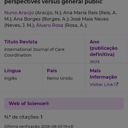
perspectives versus general public
Nuno Araújo
(Araújo, N.);
Ana Maria Reis (Reis, A.
M.);
Ana Borges (Borges, A.);
José Maia Neves
(Neves, J. M.);
Álvaro Rosa
(Rosa, Á.);
Título Revista
Ano
(publicação
International Journal of Care
definitiva)
Coordination
2023
Língua
País
Mais
Informação
Inglês
Reino Unido
Visitar Link
Web of Science®
N.º de citações:
1
(Última verificação: 2026-08-05 19:43)