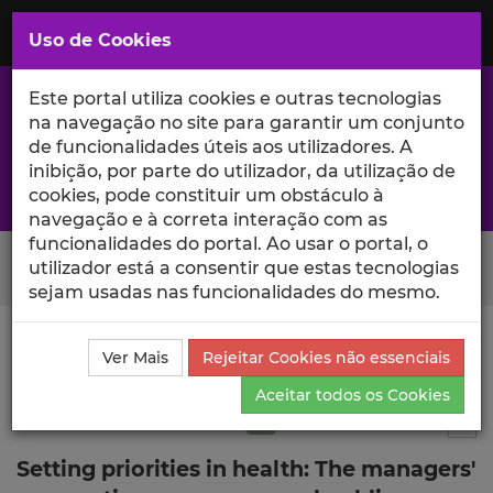
Saltar
para
MENU
Uso de Cookies
o
Conteúdo
Principal
Este portal utiliza cookies e outras tecnologias
na navegação no site para garantir um conjunto
de funcionalidades úteis aos utilizadores. A
inibição, por parte do utilizador, da utilização de
A excelência da investigação e ciência no Iscte
cookies, pode constituir um obstáculo à
navegação e à correta interação com as
funcionalidades do portal. Ao usar o portal, o
Search Button
utilizador está a consentir que estas tecnologias
sejam usadas nas funcionalidades do mesmo.
Ciência_Iscte
Publicações
Descrição Detalhada da
Ver Mais
Rejeitar Cookies não essenciais
Publicação
Aceitar todos os Cookies
Artigo em revista científica
Q2
3
Tog
Setting priorities in health: The managers'