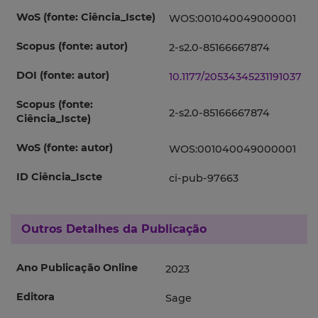
WoS (fonte: Ciência_Iscte)
WOS:001040049000001
Scopus (fonte: autor)
2-s2.0-85166667874
DOI (fonte: autor)
10.1177/20534345231191037
Scopus (fonte:
2-s2.0-85166667874
Ciência_Iscte)
WoS (fonte: autor)
WOS:001040049000001
ID Ciência_Iscte
ci-pub-97663
Outros Detalhes da Publicação
Ano Publicação Online
2023
Editora
Sage