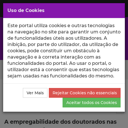
Saltar
para
MENU
Uso de Cookies
o
Conteúdo
Principal
Este portal utiliza cookies e outras tecnologias
na navegação no site para garantir um conjunto
de funcionalidades úteis aos utilizadores. A
inibição, por parte do utilizador, da utilização de
A excelência da investigação e ciência no Iscte
cookies, pode constituir um obstáculo à
navegação e à correta interação com as
funcionalidades do portal. Ao usar o portal, o
Search Button
utilizador está a consentir que estas tecnologias
sejam usadas nas funcionalidades do mesmo.
Ciência_Iscte
Publicações
Descrição Detalhada da
Ver Mais
Rejeitar Cookies não essenciais
Publicação
Aceitar todos os Cookies
Autor de livro
5
Tog
A empregabilidade dos doutorados nas