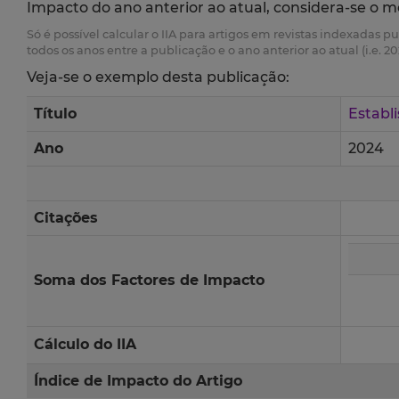
Impacto do ano anterior ao atual, considera-se o m
Só é possível calcular o IIA para artigos em revistas indexadas p
todos os anos entre a publicação e o ano anterior ao atual (i.e. 20
Veja-se o exemplo desta publicação:
Título
Establ
Ano
2024
Citações
Soma dos Factores de Impacto
Cálculo do IIA
Índice de Impacto do Artigo