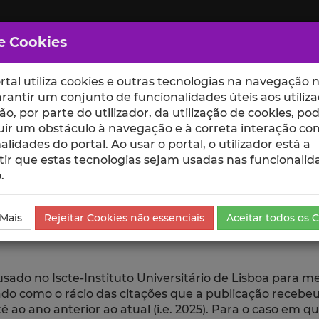
e Cookies
rtal utiliza cookies e outras tecnologias na navegação n
rantir um conjunto de funcionalidades úteis aos utiliza
ção, por parte do utilizador, da utilização de cookies, po
uir um obstáculo à navegação e à correta interação co
scte
ESCOLAS
UNIDADES
alidades do portal. Ao usar o portal, o utilizador está a
ir que estas tecnologias sejam usadas nas funcionalid
.
go
 Mais
Rejeitar Cookies não essenciais
Aceitar todos os 
 usado no Iscte-Instituto Universitário de Lisboa para 
ulado como o rácio das citações que a publicação rece
 ao ano anterior ao atual (i.e. 2025). Para o caso em q