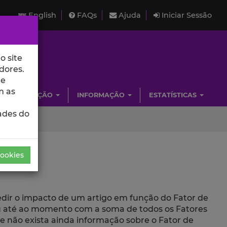
English
FAQs
Ajuda
Iniciar Sessão
o site
dores.
de
m as
INVESTIGAÇÃO
INFORMAÇÃO
ESTATÍSTICAS
ades do
Cookies
medir o impacto de um artigo em função do Fator de
beu até ao momento com a soma de todos os Fatores
ue não exista ainda informação sobre o Fator de