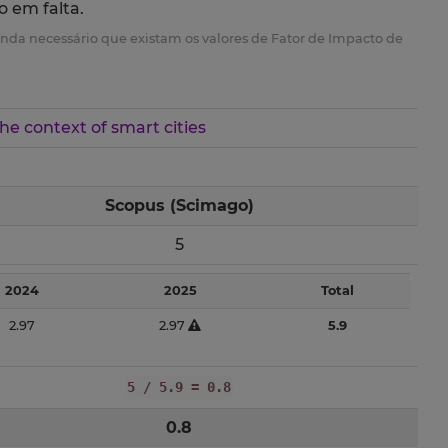
o em falta.
é ainda necessário que existam os valores de Fator de Impacto de
e context of smart cities
Scopus (Scimago)
5
2024
2025
Total
2.97
2.97
5.9
5 / 5.9 = 0.8
0.8