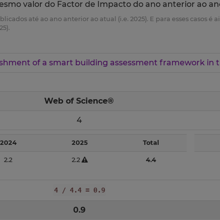
esmo valor do Factor de Impacto do ano anterior ao an
ublicados até ao ano anterior ao atual (i.e. 2025). E para esses casos 
25).
ishment of a smart building assessment framework in th
Web of Science®
4
2024
2025
Total
2.2
2.2
4.4
4 / 4.4 = 0.9
0.9