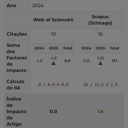
Ano
2024
Scopus
Web of Science®
(Scimago)
Citações
10
16
Soma
2024
2025
Total
2024
2025
Total
dos
Factores
4.8
5.55
4.8
0.0
5.55
11.1
de
Impacto
Cálculo
0 / 0.0 = 0.0
16 / 11.1 = 1.4
do IIA
Índice
de
Impacto
0.0
1.4
do
Artigo