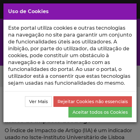
Saltar
para
MENU
Uso de Cookies
o
Conteúdo
Principal
Este portal utiliza cookies e outras tecnologias
na navegação no site para garantir um conjunto
de funcionalidades úteis aos utilizadores. A
inibição, por parte do utilizador, da utilização de
A excelência da investigação e ciência no Iscte
cookies, pode constituir um obstáculo à
navegação e à correta interação com as
funcionalidades do portal. Ao usar o portal, o
Search Button
utilizador está a consentir que estas tecnologias
sejam usadas nas funcionalidades do mesmo.
Ciência_Iscte
Publicações
Índice de Impacto de
Ver Mais
Rejeitar Cookies não essenciais
Artigo
Aceitar todos os Cookies
Índice de Impacto de Artigo
O Índice de Impacto de Artigo (IIA) é um indicador
usado no Iscte-Instituto Universitário de Lisboa