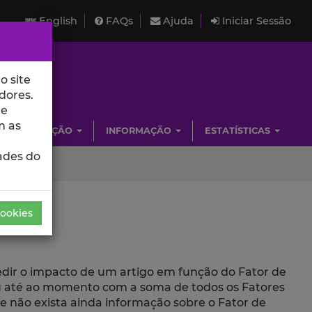
English
FAQs
Ajuda
Iniciar Sessão
o site
dores.
de
m as
INVESTIGAÇÃO
INFORMAÇÃO
ESTATÍSTICAS
ades do
Cookies
medir o impacto de um artigo em função do Fator de
beu até ao momento com a soma de todos os Fatores
ue não exista ainda informação sobre o Fator de