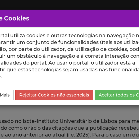
e Cookies
rtal utiliza cookies e outras tecnologias na navegação n
rantir um conjunto de funcionalidades úteis aos utiliza
ção, por parte do utilizador, da utilização de cookies, po
uir um obstáculo à navegação e à correta interação co
scte
ESCOLAS
UNIDADES
alidades do portal. Ao usar o portal, o utilizador está a
ir que estas tecnologias sejam usadas nas funcionalid
.
go
 Mais
Rejeitar Cookies não essenciais
Aceitar todos os 
 usado no Iscte-Instituto Universitário de Lisboa para 
ulado como o rácio das citações que a publicação rece
 ao ano anterior ao atual (i.e. 2025). Para o caso em q