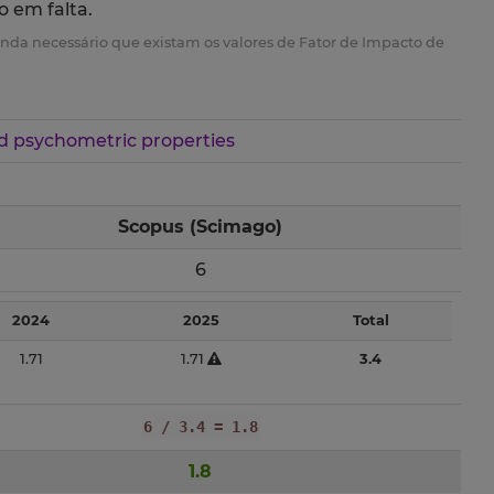
o em falta.
é ainda necessário que existam os valores de Fator de Impacto de
d psychometric properties
Scopus (Scimago)
6
2024
2025
Total
1.71
1.71
3.4
6 / 3.4 = 1.8
1.8