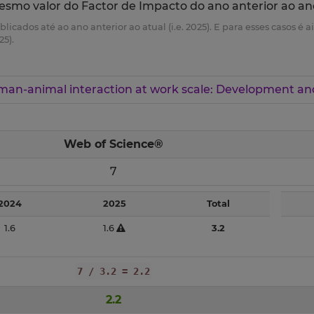
esmo valor do Factor de Impacto do ano anterior ao an
ublicados até ao ano anterior ao atual (i.e. 2025). E para esses casos 
25).
an-animal interaction at work scale: Development an
Web of Science®
7
2024
2025
Total
1.6
1.6
3.2
7 / 3.2 = 2.2
2.2