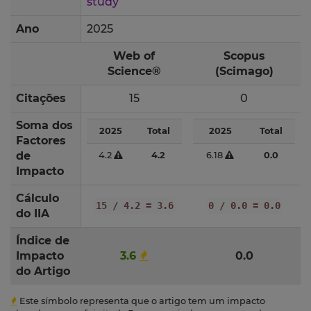
study
Ano
2025
Web of
Scopus
Science®
(Scimago)
Citações
15
0
Soma dos
2025
Total
2025
Total
Factores
de
4.2
4.2
6.18
0.0
Impacto
Cálculo
15 / 4.2 = 3.6
0 / 0.0 = 0.0
do IIA
Índice de
Impacto
3.6
0.0
do Artigo
Este símbolo representa que o artigo tem um impacto