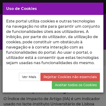
Saltar
para
MENU
Uso de Cookies
o
Conteúdo
Principal
Este portal utiliza cookies e outras tecnologias
na navegação no site para garantir um conjunto
de funcionalidades úteis aos utilizadores. A
inibição, por parte do utilizador, da utilização de
A excelência da investigação e ciência no Iscte
cookies, pode constituir um obstáculo à
navegação e à correta interação com as
funcionalidades do portal. Ao usar o portal, o
Search Button
utilizador está a consentir que estas tecnologias
sejam usadas nas funcionalidades do mesmo.
Ciência_Iscte
Publicações
Índice de Impacto de
Ver Mais
Rejeitar Cookies não essenciais
Artigo
Aceitar todos os Cookies
Índice de Impacto de Artigo
O Índice de Impacto de Artigo (IIA) é um indicador
usado no Iscte-Instituto Universitário de Lisboa