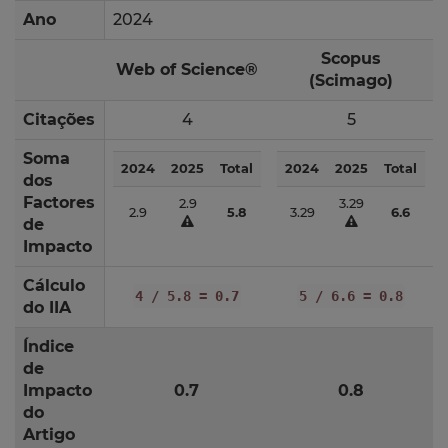
Ano
2024
Scopus
Web of Science®
(Scimago)
Citações
4
5
Soma
2024
2025
Total
2024
2025
Total
dos
Factores
2.9
3.29
2.9
5.8
3.29
6.6
de
Impacto
Cálculo
4 / 5.8 = 0.7
5 / 6.6 = 0.8
do IIA
Índice
de
Impacto
0.7
0.8
do
Artigo