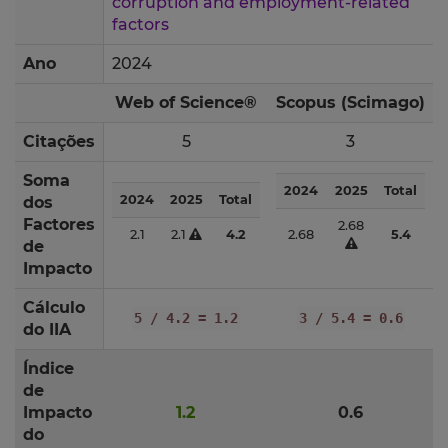
corruption and employment-related
factors
Ano
2024
Web of Science®
Scopus (Scimago)
Citações
5
3
Soma
2024
2025
Total
2024
2025
Total
dos
Factores
2.68
2.1
2.1
4.2
2.68
5.4
de
Impacto
Cálculo
5 / 4.2 = 1.2
3 / 5.4 = 0.6
do IIA
Índice
de
Impacto
1.2
0.6
do