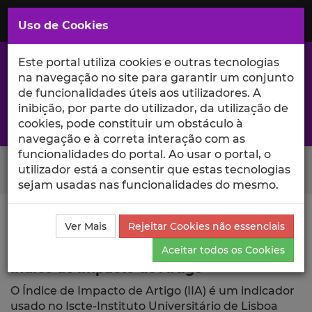
Saltar
para
MENU
Uso de Cookies
o
Conteúdo
Principal
Este portal utiliza cookies e outras tecnologias
na navegação no site para garantir um conjunto
de funcionalidades úteis aos utilizadores. A
inibição, por parte do utilizador, da utilização de
A excelência da investigação e ciência no Iscte
cookies, pode constituir um obstáculo à
navegação e à correta interação com as
funcionalidades do portal. Ao usar o portal, o
Search Button
utilizador está a consentir que estas tecnologias
sejam usadas nas funcionalidades do mesmo.
Ciência_Iscte
Publicações
Índice de Impacto de
Ver Mais
Rejeitar Cookies não essenciais
Artigo
Aceitar todos os Cookies
Índice de Impacto de Artigo
O Índice de Impacto de Artigo (IIA) é um indicador
usado no Iscte-Instituto Universitário de Lisboa