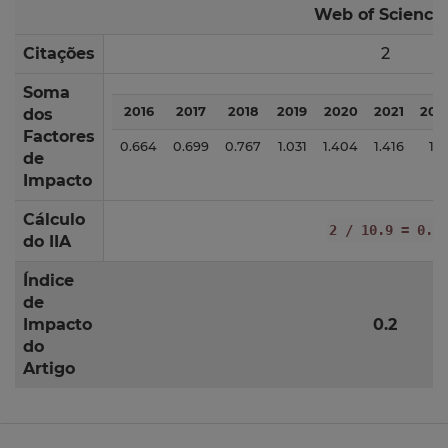
Web of Science
Citações
2
Soma
2016
2017
2018
2019
2020
2021
202
dos
Factores
0.664
0.699
0.767
1.031
1.404
1.416
1.5
de
Impacto
Cálculo
2 / 10.9 = 0.2
do IIA
Índice
de
Impacto
0.2
do
Artigo