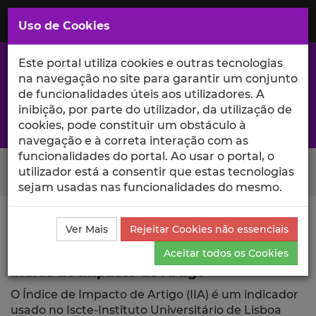
Saltar
para
MENU
Uso de Cookies
o
Conteúdo
Principal
Este portal utiliza cookies e outras tecnologias
na navegação no site para garantir um conjunto
de funcionalidades úteis aos utilizadores. A
inibição, por parte do utilizador, da utilização de
A excelência da investigação e ciência no Iscte
cookies, pode constituir um obstáculo à
navegação e à correta interação com as
funcionalidades do portal. Ao usar o portal, o
Search Button
utilizador está a consentir que estas tecnologias
sejam usadas nas funcionalidades do mesmo.
Ciência_Iscte
Publicações
Índice de Impacto de
Ver Mais
Rejeitar Cookies não essenciais
Artigo
Aceitar todos os Cookies
Índice de Impacto de Artigo
O Índice de Impacto de Artigo (IIA) é um indicador
usado no Iscte-Instituto Universitário de Lisboa