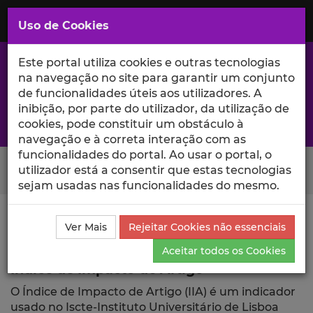
Saltar
para
MENU
Uso de Cookies
o
Conteúdo
Principal
Este portal utiliza cookies e outras tecnologias
na navegação no site para garantir um conjunto
de funcionalidades úteis aos utilizadores. A
inibição, por parte do utilizador, da utilização de
A excelência da investigação e ciência no Iscte
cookies, pode constituir um obstáculo à
navegação e à correta interação com as
funcionalidades do portal. Ao usar o portal, o
Search Button
utilizador está a consentir que estas tecnologias
sejam usadas nas funcionalidades do mesmo.
Ciência_Iscte
Publicações
Índice de Impacto de
Ver Mais
Rejeitar Cookies não essenciais
Artigo
Aceitar todos os Cookies
Índice de Impacto de Artigo
O Índice de Impacto de Artigo (IIA) é um indicador
usado no Iscte-Instituto Universitário de Lisboa