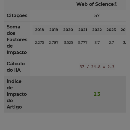
Web of Science®
Citações
57
Soma
2018
2019
2020
2021
2022
2023
202
dos
Factores
2.275
2.787
3.525
3.777
3.7
2.7
3.0
de
Impacto
Cálculo
57 / 24.8 = 2.3
do IIA
Índice
de
Impacto
2.3
do
Artigo