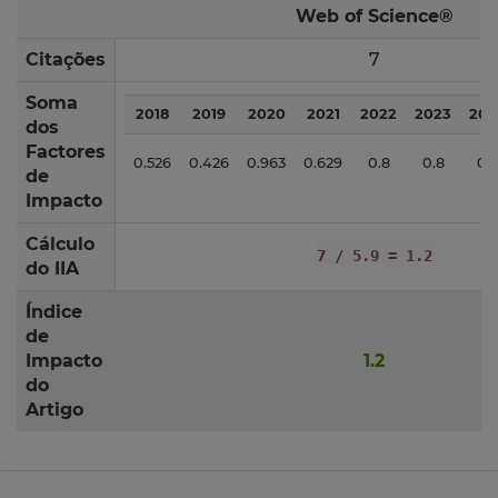
Web of Science®
Citações
7
Soma
2018
2019
2020
2021
2022
2023
202
dos
Factores
0.526
0.426
0.963
0.629
0.8
0.8
0.
de
Impacto
Cálculo
7 / 5.9 = 1.2
do IIA
Índice
de
Impacto
1.2
do
Artigo