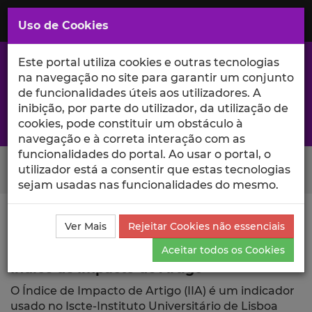
Saltar
para
MENU
Uso de Cookies
o
Conteúdo
Principal
Este portal utiliza cookies e outras tecnologias
na navegação no site para garantir um conjunto
de funcionalidades úteis aos utilizadores. A
inibição, por parte do utilizador, da utilização de
A excelência da investigação e ciência no Iscte
cookies, pode constituir um obstáculo à
navegação e à correta interação com as
funcionalidades do portal. Ao usar o portal, o
Search Button
utilizador está a consentir que estas tecnologias
sejam usadas nas funcionalidades do mesmo.
Ciência_Iscte
Publicações
Índice de Impacto de
Ver Mais
Rejeitar Cookies não essenciais
Artigo
Aceitar todos os Cookies
Índice de Impacto de Artigo
O Índice de Impacto de Artigo (IIA) é um indicador
usado no Iscte-Instituto Universitário de Lisboa