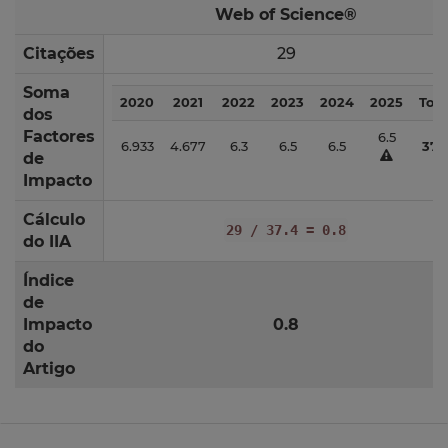
Web of Science®
Citações
29
Soma
2020
2021
2022
2023
2024
2025
Tota
dos
Factores
6.5
6.933
4.677
6.3
6.5
6.5
37.
de
Impacto
Cálculo
29 / 37.4 = 0.8
do IIA
Índice
de
Impacto
0.8
do
Artigo