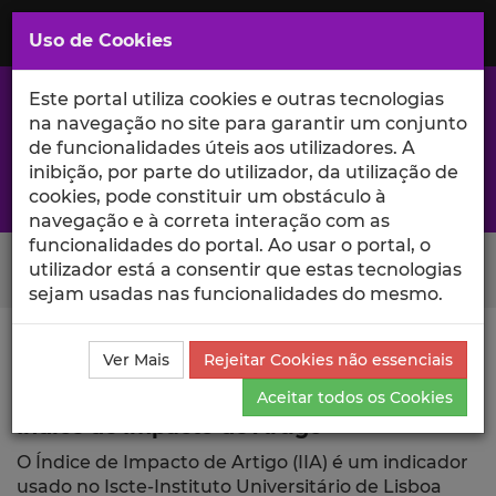
Saltar
para
MENU
Uso de Cookies
o
Conteúdo
Principal
Este portal utiliza cookies e outras tecnologias
na navegação no site para garantir um conjunto
de funcionalidades úteis aos utilizadores. A
inibição, por parte do utilizador, da utilização de
A excelência da investigação e ciência no Iscte
cookies, pode constituir um obstáculo à
navegação e à correta interação com as
funcionalidades do portal. Ao usar o portal, o
Search Button
utilizador está a consentir que estas tecnologias
sejam usadas nas funcionalidades do mesmo.
Ciência_Iscte
Publicações
Índice de Impacto de
Ver Mais
Rejeitar Cookies não essenciais
Artigo
Aceitar todos os Cookies
Índice de Impacto de Artigo
O Índice de Impacto de Artigo (IIA) é um indicador
usado no Iscte-Instituto Universitário de Lisboa