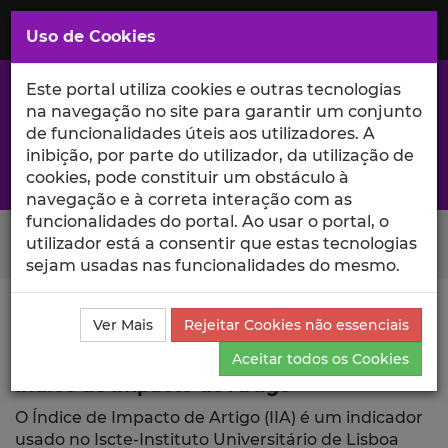
Saltar
para
MENU
Uso de Cookies
o
Conteúdo
Principal
Este portal utiliza cookies e outras tecnologias
na navegação no site para garantir um conjunto
de funcionalidades úteis aos utilizadores. A
inibição, por parte do utilizador, da utilização de
A excelência da investigação e ciência no Iscte
cookies, pode constituir um obstáculo à
navegação e à correta interação com as
funcionalidades do portal. Ao usar o portal, o
Search Button
utilizador está a consentir que estas tecnologias
sejam usadas nas funcionalidades do mesmo.
Ciência_Iscte
Publicações
Índice de Impacto de
Ver Mais
Rejeitar Cookies não essenciais
Artigo
Aceitar todos os Cookies
Índice de Impacto de Artigo
O Índice de Impacto de Artigo (IIA) é um indicador
usado no Iscte-Instituto Universitário de Lisboa