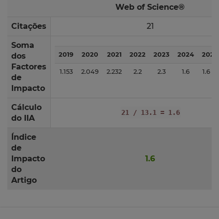
Web of Science®
Citações
21
Soma
2019
2020
2021
2022
2023
2024
2025
dos
Factores
1.153
2.049
2.232
2.2
2.3
1.6
1.6
de
Impacto
Cálculo
21 / 13.1 = 1.6
do IIA
Índice
de
Impacto
1.6
do
Artigo