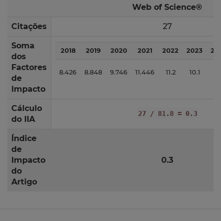
Web of Science®
Citações
27
Soma
2018
2019
2020
2021
2022
2023
20
dos
Factores
8.426
8.848
9.746
11.446
11.2
10.1
11
de
Impacto
Cálculo
27 / 81.8 = 0.3
do IIA
Índice
de
Impacto
0.3
do
Artigo