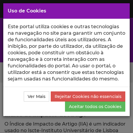
Saltar
para
MENU
Uso de Cookies
o
Conteúdo
Principal
Este portal utiliza cookies e outras tecnologias
na navegação no site para garantir um conjunto
de funcionalidades úteis aos utilizadores. A
inibição, por parte do utilizador, da utilização de
A excelência da investigação e ciência no Iscte
cookies, pode constituir um obstáculo à
navegação e à correta interação com as
funcionalidades do portal. Ao usar o portal, o
Search Button
utilizador está a consentir que estas tecnologias
sejam usadas nas funcionalidades do mesmo.
Ciência_Iscte
Publicações
Índice de Impacto de
Ver Mais
Rejeitar Cookies não essenciais
Artigo
Aceitar todos os Cookies
Índice de Impacto de Artigo
O Índice de Impacto de Artigo (IIA) é um indicador
usado no Iscte-Instituto Universitário de Lisboa