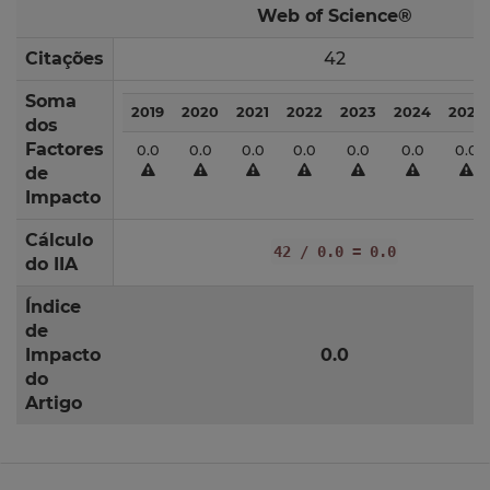
Web of Science®
Citações
42
Soma
2019
2020
2021
2022
2023
2024
2025
dos
Factores
0.0
0.0
0.0
0.0
0.0
0.0
0.0
de
Impacto
Cálculo
42 / 0.0 = 0.0
do IIA
Índice
de
Impacto
0.0
do
Artigo