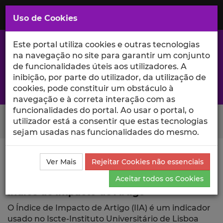
Saltar
para
MENU
Uso de Cookies
o
Conteúdo
Principal
Este portal utiliza cookies e outras tecnologias
na navegação no site para garantir um conjunto
de funcionalidades úteis aos utilizadores. A
inibição, por parte do utilizador, da utilização de
A excelência da investigação e ciência no Iscte
cookies, pode constituir um obstáculo à
navegação e à correta interação com as
funcionalidades do portal. Ao usar o portal, o
Search Button
utilizador está a consentir que estas tecnologias
sejam usadas nas funcionalidades do mesmo.
Ciência_Iscte
Publicações
Índice de Impacto de
Ver Mais
Rejeitar Cookies não essenciais
Artigo
Aceitar todos os Cookies
Índice de Impacto de Artigo
O Índice de Impacto de Artigo (IIA) é um indicador
usado no Iscte-Instituto Universitário de Lisboa