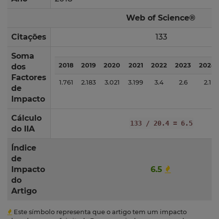
Web of Science®
Citações
133
Soma
2018
2019
2020
2021
2022
2023
2024
dos
Factores
1.761
2.183
3.021
3.199
3.4
2.6
2.1
de
Impacto
Cálculo
133 / 20.4 = 6.5
do IIA
Índice
de
Impacto
6.5
do
Artigo
Este símbolo representa que o artigo tem um impacto