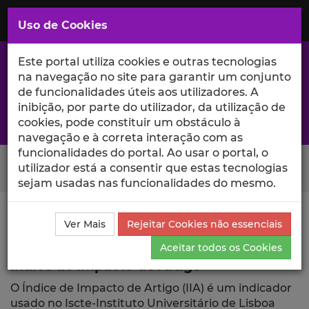
Saltar
para
MENU
Uso de Cookies
o
Conteúdo
Principal
Este portal utiliza cookies e outras tecnologias
na navegação no site para garantir um conjunto
de funcionalidades úteis aos utilizadores. A
inibição, por parte do utilizador, da utilização de
A excelência da investigação e ciência no Iscte
cookies, pode constituir um obstáculo à
navegação e à correta interação com as
funcionalidades do portal. Ao usar o portal, o
Search Button
utilizador está a consentir que estas tecnologias
sejam usadas nas funcionalidades do mesmo.
Ciência_Iscte
Publicações
Índice de Impacto de
Ver Mais
Rejeitar Cookies não essenciais
Artigo
Aceitar todos os Cookies
Índice de Impacto de Artigo
O Índice de Impacto de Artigo (IIA) é um indicador
usado no Iscte-Instituto Universitário de Lisboa