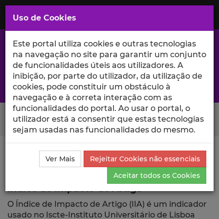
Saltar
para
MENU
Uso de Cookies
o
Conteúdo
Principal
Este portal utiliza cookies e outras tecnologias
na navegação no site para garantir um conjunto
de funcionalidades úteis aos utilizadores. A
inibição, por parte do utilizador, da utilização de
A excelência da investigação e ciência no Iscte
cookies, pode constituir um obstáculo à
navegação e à correta interação com as
funcionalidades do portal. Ao usar o portal, o
Search Button
utilizador está a consentir que estas tecnologias
sejam usadas nas funcionalidades do mesmo.
Ciência_Iscte
Publicações
Índice de Impacto de
Ver Mais
Rejeitar Cookies não essenciais
Artigo
Aceitar todos os Cookies
Índice de Impacto de Artigo
O Índice de Impacto de Artigo (IIA) é um indicador
usado no Iscte-Instituto Universitário de Lisboa