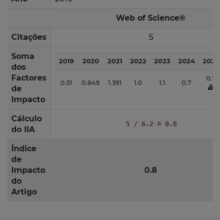
Web of Science®
Citações
5
Soma
2019
2020
2021
2022
2023
2024
2025
dos
Factores
0.7
0.51
0.849
1.391
1.0
1.1
0.7
de
Impacto
Cálculo
5 / 6.2 = 0.8
do IIA
Índice
de
Impacto
0.8
do
Artigo