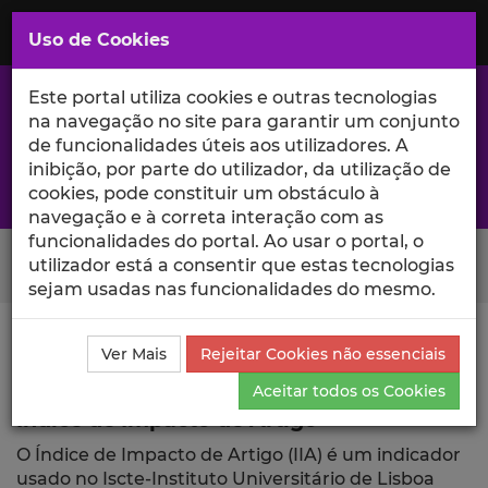
Saltar
para
MENU
Uso de Cookies
o
Conteúdo
Principal
Este portal utiliza cookies e outras tecnologias
na navegação no site para garantir um conjunto
de funcionalidades úteis aos utilizadores. A
inibição, por parte do utilizador, da utilização de
A excelência da investigação e ciência no Iscte
cookies, pode constituir um obstáculo à
navegação e à correta interação com as
funcionalidades do portal. Ao usar o portal, o
Search Button
utilizador está a consentir que estas tecnologias
sejam usadas nas funcionalidades do mesmo.
Ciência_Iscte
Publicações
Índice de Impacto de
Ver Mais
Rejeitar Cookies não essenciais
Artigo
Aceitar todos os Cookies
Índice de Impacto de Artigo
O Índice de Impacto de Artigo (IIA) é um indicador
usado no Iscte-Instituto Universitário de Lisboa