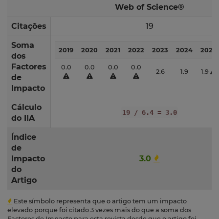
Web of Science®
Citações
19
Soma
2019
2020
2021
2022
2023
2024
2025
dos
Factores
0.0
0.0
0.0
0.0
2.6
1.9
1.9
de
Impacto
Cálculo
19 / 6.4 = 3.0
do IIA
Índice
de
Impacto
3.0
do
Artigo
Este símbolo representa que o artigo tem um impacto
elevado porque foi citado 3 vezes mais do que a soma dos
Factores de Impacto para esta revista desde que o artigo foi