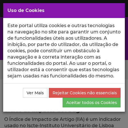
Saltar
para
MENU
Uso de Cookies
o
Conteúdo
Principal
Este portal utiliza cookies e outras tecnologias
na navegação no site para garantir um conjunto
de funcionalidades úteis aos utilizadores. A
inibição, por parte do utilizador, da utilização de
A excelência da investigação e ciência no Iscte
cookies, pode constituir um obstáculo à
navegação e à correta interação com as
funcionalidades do portal. Ao usar o portal, o
Search Button
utilizador está a consentir que estas tecnologias
sejam usadas nas funcionalidades do mesmo.
Ciência_Iscte
Publicações
Índice de Impacto de
Ver Mais
Rejeitar Cookies não essenciais
Artigo
Aceitar todos os Cookies
Índice de Impacto de Artigo
O Índice de Impacto de Artigo (IIA) é um indicador
usado no Iscte-Instituto Universitário de Lisboa