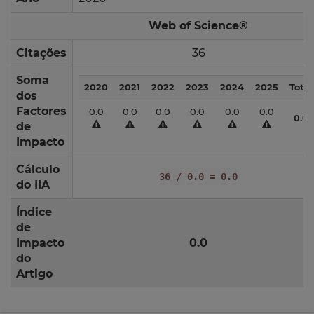
Web of Science®
Citações
36
Soma
2020
2021
2022
2023
2024
2025
Total
dos
Factores
0.0
0.0
0.0
0.0
0.0
0.0
0.0
de
Impacto
Cálculo
36 / 0.0 = 0.0
do IIA
Índice
de
Impacto
0.0
do
Artigo