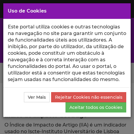
Saltar
para
MENU
Uso de Cookies
o
Conteúdo
Principal
Este portal utiliza cookies e outras tecnologias
na navegação no site para garantir um conjunto
de funcionalidades úteis aos utilizadores. A
inibição, por parte do utilizador, da utilização de
A excelência da investigação e ciência no Iscte
cookies, pode constituir um obstáculo à
navegação e à correta interação com as
funcionalidades do portal. Ao usar o portal, o
Search Button
utilizador está a consentir que estas tecnologias
sejam usadas nas funcionalidades do mesmo.
Ciência_Iscte
Publicações
Índice de Impacto de
Ver Mais
Rejeitar Cookies não essenciais
Artigo
Aceitar todos os Cookies
Índice de Impacto de Artigo
O Índice de Impacto de Artigo (IIA) é um indicador
usado no Iscte-Instituto Universitário de Lisboa