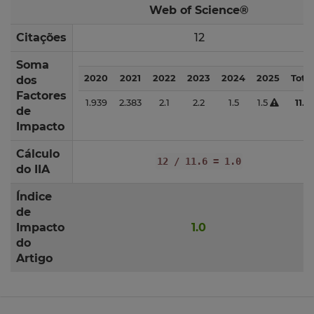
Web of Science®
Citações
12
Soma
2020
2021
2022
2023
2024
2025
Total
dos
Factores
1.939
2.383
2.1
2.2
1.5
1.5
11.6
de
Impacto
Cálculo
12 / 11.6 = 1.0
do IIA
Índice
de
Impacto
1.0
do
Artigo