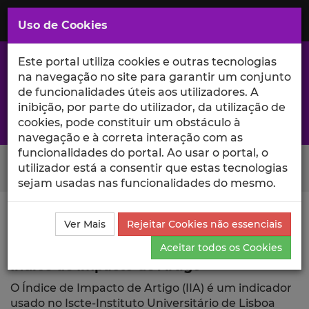
Saltar
para
MENU
Uso de Cookies
o
Conteúdo
Principal
Este portal utiliza cookies e outras tecnologias
na navegação no site para garantir um conjunto
de funcionalidades úteis aos utilizadores. A
inibição, por parte do utilizador, da utilização de
A excelência da investigação e ciência no Iscte
cookies, pode constituir um obstáculo à
navegação e à correta interação com as
funcionalidades do portal. Ao usar o portal, o
Search Button
utilizador está a consentir que estas tecnologias
sejam usadas nas funcionalidades do mesmo.
Ciência_Iscte
Publicações
Índice de Impacto de
Ver Mais
Rejeitar Cookies não essenciais
Artigo
Aceitar todos os Cookies
Índice de Impacto de Artigo
O Índice de Impacto de Artigo (IIA) é um indicador
usado no Iscte-Instituto Universitário de Lisboa