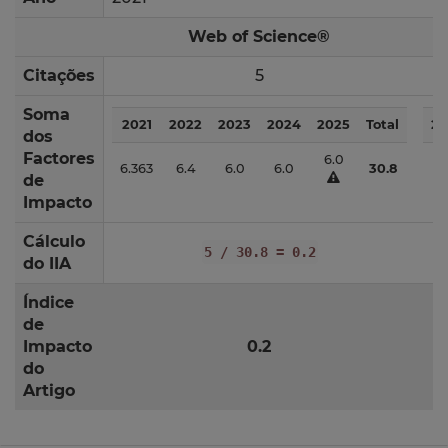
Web of Science®
Citações
5
Soma
2021
2022
2023
2024
2025
Total
20
dos
Factores
6.0
6.363
6.4
6.0
6.0
30.8
5.
de
Impacto
Cálculo
5 / 30.8 = 0.2
do IIA
Índice
de
Impacto
0.2
do
Artigo