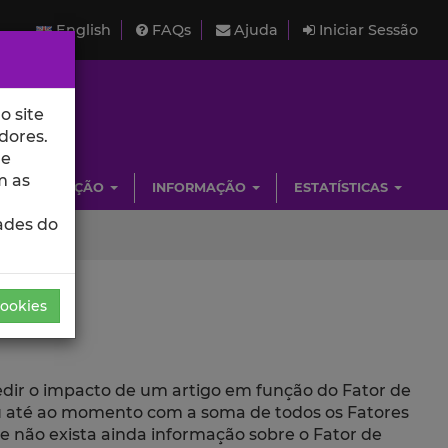
English
FAQs
Ajuda
Iniciar Sessão
o site
dores.
de
m as
INVESTIGAÇÃO
INFORMAÇÃO
ESTATÍSTICAS
ades do
Cookies
medir o impacto de um artigo em função do Fator de
beu até ao momento com a soma de todos os Fatores
ue não exista ainda informação sobre o Fator de