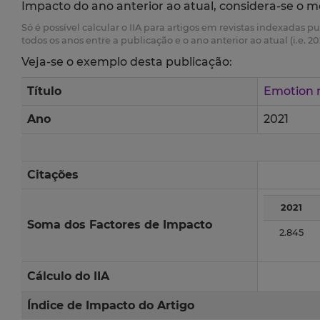
Impacto do ano anterior ao atual, considera-se o m
Só é possível calcular o IIA para artigos em revistas indexadas p
todos os anos entre a publicação e o ano anterior ao atual (i.e. 20
Veja-se o exemplo desta publicação:
Título
Emotion 
Ano
2021
Citações
2021
Soma dos Factores de Impacto
2.845
Cálculo do IIA
Índice de Impacto do Artigo