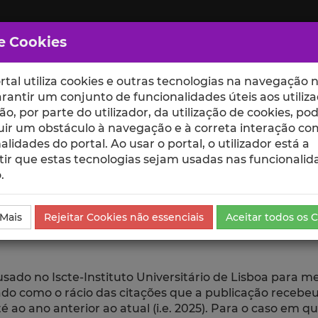
e Cookies
rtal utiliza cookies e outras tecnologias na navegação n
rantir um conjunto de funcionalidades úteis aos utiliza
ção, por parte do utilizador, da utilização de cookies, po
uir um obstáculo à navegação e à correta interação co
scte
ESCOLAS
UNIDADES
alidades do portal. Ao usar o portal, o utilizador está a
ir que estas tecnologias sejam usadas nas funcionalid
.
go
 Mais
Rejeitar Cookies não essenciais
Aceitar todos os 
 usado no Iscte-Instituto Universitário de Lisboa para 
ulado como o rácio das citações que a publicação rece
 ao ano anterior ao atual (i.e. 2025). Para o caso em q