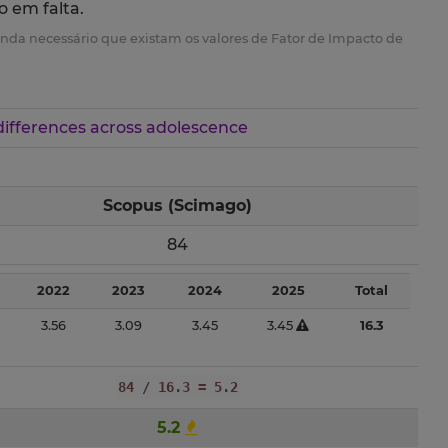
o em falta.
é ainda necessário que existam os valores de Fator de Impacto de
ifferences across adolescence
Scopus (Scimago)
84
2022
2023
2024
2025
Total
3.56
3.09
3.45
3.45
16.3
84 / 16.3 = 5.2
5.2