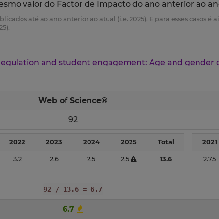
esmo valor do Factor de Impacto do ano anterior ao an
ublicados até ao ano anterior ao atual (i.e. 2025). E para esses casos 
25).
regulation and student engagement: Age and gender d
Web of Science®
92
2022
2023
2024
2025
Total
2021
3.2
2.6
2.5
2.5
13.6
2.75
92 / 13.6 = 6.7
6.7