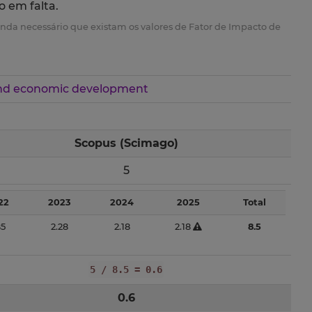
o em falta.
é ainda necessário que existam os valores de Fator de Impacto de
 and economic development
Scopus (Scimago)
5
22
2023
2024
2025
Total
85
2.28
2.18
2.18
8.5
5 / 8.5 = 0.6
0.6