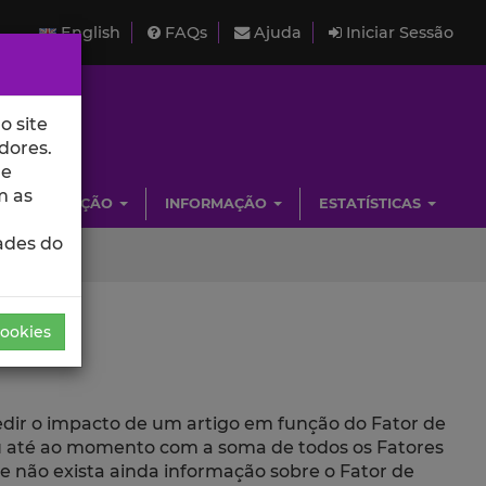
English
FAQs
Ajuda
Iniciar Sessão
o site
dores.
de
m as
INVESTIGAÇÃO
INFORMAÇÃO
ESTATÍSTICAS
ades do
Cookies
medir o impacto de um artigo em função do Fator de
beu até ao momento com a soma de todos os Fatores
ue não exista ainda informação sobre o Fator de