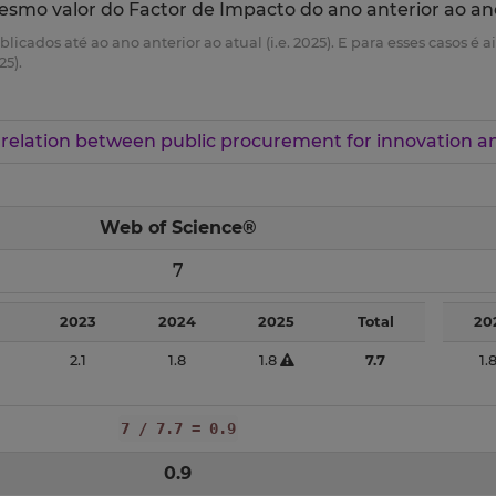
esmo valor do Factor de Impacto do ano anterior ao an
ublicados até ao ano anterior ao atual (i.e. 2025). E para esses casos 
25).
relation between public procurement for innovation
Web of Science®
7
2023
2024
2025
Total
20
2.1
1.8
1.8
7.7
1.
7 / 7.7 = 0.9
0.9