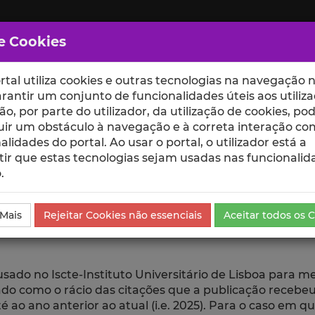
e Cookies
rtal utiliza cookies e outras tecnologias na navegação n
rantir um conjunto de funcionalidades úteis aos utiliza
ção, por parte do utilizador, da utilização de cookies, po
uir um obstáculo à navegação e à correta interação co
scte
ESCOLAS
UNIDADES
alidades do portal. Ao usar o portal, o utilizador está a
ir que estas tecnologias sejam usadas nas funcionalid
.
go
 Mais
Rejeitar Cookies não essenciais
Aceitar todos os 
 usado no Iscte-Instituto Universitário de Lisboa para 
ulado como o rácio das citações que a publicação rece
 ao ano anterior ao atual (i.e. 2025). Para o caso em q