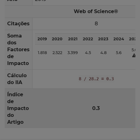
Web of Science®
Citações
8
Soma
2019
2020
2021
2022
2023
2024
2025
dos
Factores
5.6
1.818
2.522
3.399
4.5
4.8
5.6
de
Impacto
Cálculo
8 / 28.2 = 0.3
do IIA
Índice
de
Impacto
0.3
do
Artigo