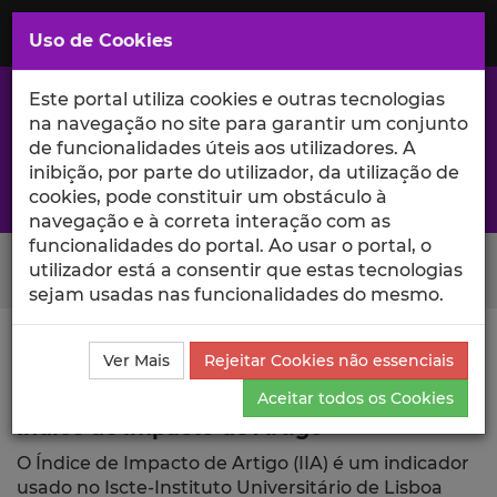
Saltar
para
MENU
Uso de Cookies
o
Conteúdo
Principal
Este portal utiliza cookies e outras tecnologias
na navegação no site para garantir um conjunto
de funcionalidades úteis aos utilizadores. A
inibição, por parte do utilizador, da utilização de
A excelência da investigação e ciência no Iscte
cookies, pode constituir um obstáculo à
navegação e à correta interação com as
funcionalidades do portal. Ao usar o portal, o
Search Button
utilizador está a consentir que estas tecnologias
sejam usadas nas funcionalidades do mesmo.
Ciência_Iscte
Publicações
Índice de Impacto de
Ver Mais
Rejeitar Cookies não essenciais
Artigo
Aceitar todos os Cookies
Índice de Impacto de Artigo
O Índice de Impacto de Artigo (IIA) é um indicador
usado no Iscte-Instituto Universitário de Lisboa