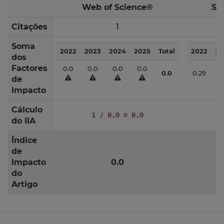
Web of Science®
Sc
Citações
1
Soma
2022
2023
2024
2025
Total
2022
20
dos
Factores
0.0
0.0
0.0
0.0
0.0
0.29
0.
de
Impacto
Cálculo
1 / 0.0 = 0.0
do IIA
Índice
de
Impacto
0.0
do
Artigo