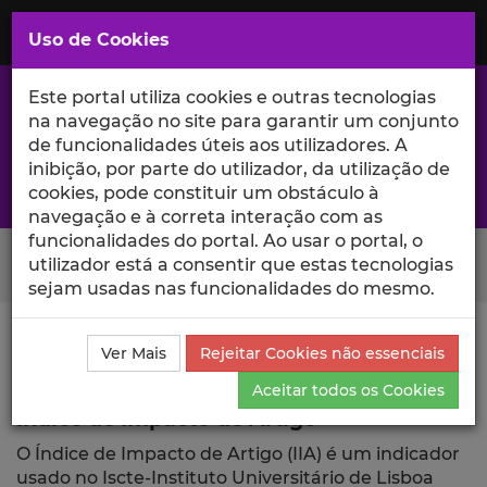
Saltar
para
MENU
Uso de Cookies
o
Conteúdo
Principal
Este portal utiliza cookies e outras tecnologias
na navegação no site para garantir um conjunto
de funcionalidades úteis aos utilizadores. A
inibição, por parte do utilizador, da utilização de
A excelência da investigação e ciência no Iscte
cookies, pode constituir um obstáculo à
navegação e à correta interação com as
funcionalidades do portal. Ao usar o portal, o
Search Button
utilizador está a consentir que estas tecnologias
sejam usadas nas funcionalidades do mesmo.
Ciência_Iscte
Publicações
Índice de Impacto de
Ver Mais
Rejeitar Cookies não essenciais
Artigo
Aceitar todos os Cookies
Índice de Impacto de Artigo
O Índice de Impacto de Artigo (IIA) é um indicador
usado no Iscte-Instituto Universitário de Lisboa