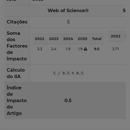
Web of Science®
Sc
Citações
5
Soma
2022
20
2022
2023
2024
2025
Total
dos
Factores
3.3
2.4
1.9
1.9
9.5
3.71
3.
de
Impacto
Cálculo
5 / 9.5 = 0.5
do IIA
Índice
de
Impacto
0.5
do
Artigo