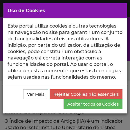
Saltar
para
MENU
Uso de Cookies
o
Conteúdo
Principal
Este portal utiliza cookies e outras tecnologias
na navegação no site para garantir um conjunto
de funcionalidades úteis aos utilizadores. A
inibição, por parte do utilizador, da utilização de
A excelência da investigação e ciência no Iscte
cookies, pode constituir um obstáculo à
navegação e à correta interação com as
funcionalidades do portal. Ao usar o portal, o
Search Button
utilizador está a consentir que estas tecnologias
sejam usadas nas funcionalidades do mesmo.
Ciência_Iscte
Publicações
Índice de Impacto de
Ver Mais
Rejeitar Cookies não essenciais
Artigo
Aceitar todos os Cookies
Índice de Impacto de Artigo
O Índice de Impacto de Artigo (IIA) é um indicador
usado no Iscte-Instituto Universitário de Lisboa