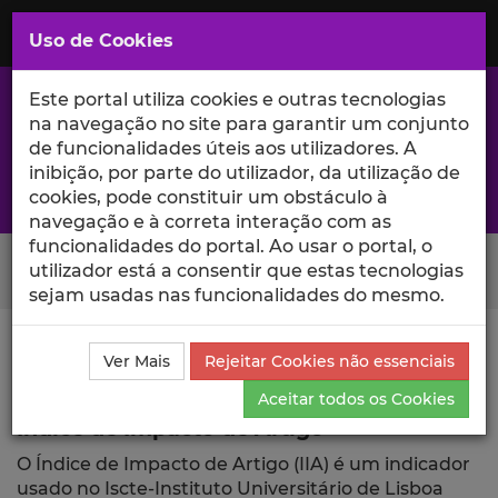
Saltar
para
MENU
Uso de Cookies
o
Conteúdo
Principal
Este portal utiliza cookies e outras tecnologias
na navegação no site para garantir um conjunto
de funcionalidades úteis aos utilizadores. A
inibição, por parte do utilizador, da utilização de
A excelência da investigação e ciência no Iscte
cookies, pode constituir um obstáculo à
navegação e à correta interação com as
funcionalidades do portal. Ao usar o portal, o
Search Button
utilizador está a consentir que estas tecnologias
sejam usadas nas funcionalidades do mesmo.
Ciência_Iscte
Publicações
Índice de Impacto de
Ver Mais
Rejeitar Cookies não essenciais
Artigo
Aceitar todos os Cookies
Índice de Impacto de Artigo
O Índice de Impacto de Artigo (IIA) é um indicador
usado no Iscte-Instituto Universitário de Lisboa