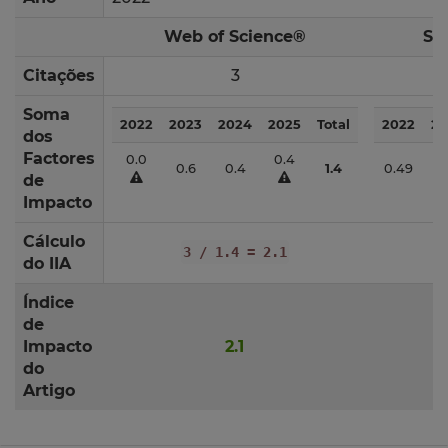
Web of Science®
Sc
Citações
3
Soma
2022
2023
2024
2025
Total
2022
20
dos
Factores
0.0
0.4
0.6
0.4
1.4
0.49
0.
de
Impacto
Cálculo
3 / 1.4 = 2.1
do IIA
Índice
de
Impacto
2.1
do
Artigo