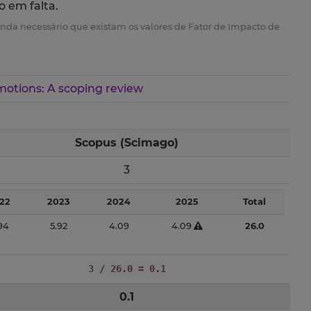
o em falta.
é ainda necessário que existam os valores de Fator de Impacto de
otions: A scoping review
Scopus (Scimago)
3
22
2023
2024
2025
Total
.94
5.92
4.09
4.09
26.0
3 / 26.0 = 0.1
0.1