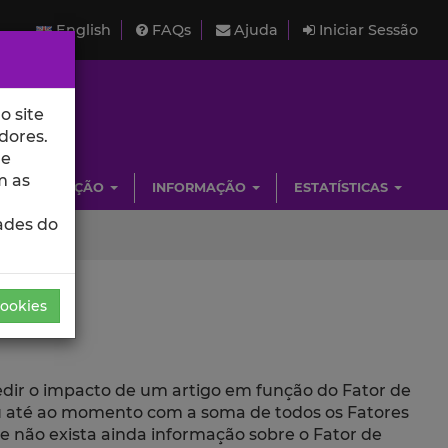
English
FAQs
Ajuda
Iniciar Sessão
o site
dores.
de
m as
INVESTIGAÇÃO
INFORMAÇÃO
ESTATÍSTICAS
ades do
Cookies
medir o impacto de um artigo em função do Fator de
beu até ao momento com a soma de todos os Fatores
ue não exista ainda informação sobre o Fator de