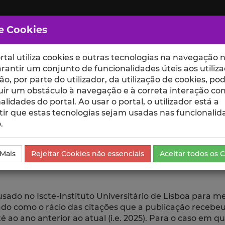
e Cookies
rtal utiliza cookies e outras tecnologias na navegação n
rantir um conjunto de funcionalidades úteis aos utiliza
ção, por parte do utilizador, da utilização de cookies, po
uir um obstáculo à navegação e à correta interação co
scte
ESCOLAS
UNIDADES
alidades do portal. Ao usar o portal, o utilizador está a
ir que estas tecnologias sejam usadas nas funcionalid
.
go
 Mais
Rejeitar Cookies não essenciais
Aceitar todos os 
 usado no Iscte-Instituto Universitário de Lisboa para 
ulado como o rácio das citações que a publicação rece
 ao ano anterior ao atual (i.e. 2025). Para o caso em q