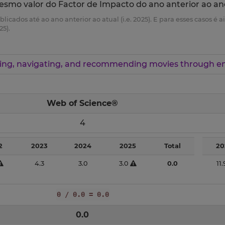
esmo valor do Factor de Impacto do ano anterior ao an
ublicados até ao ano anterior ao atual (i.e. 2025). E para esses casos 
25).
ing, navigating, and recommending movies through em
Web of Science®
4
2
2023
2024
2025
Total
20
4.3
3.0
3.0
0.0
11
0 / 0.0 = 0.0
0.0