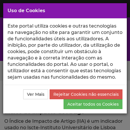
Saltar
para
MENU
Uso de Cookies
o
Conteúdo
Principal
Este portal utiliza cookies e outras tecnologias
na navegação no site para garantir um conjunto
de funcionalidades úteis aos utilizadores. A
inibição, por parte do utilizador, da utilização de
A excelência da investigação e ciência no Iscte
cookies, pode constituir um obstáculo à
navegação e à correta interação com as
funcionalidades do portal. Ao usar o portal, o
Search Button
utilizador está a consentir que estas tecnologias
sejam usadas nas funcionalidades do mesmo.
Ciência_Iscte
Publicações
Índice de Impacto de
Ver Mais
Rejeitar Cookies não essenciais
Artigo
Aceitar todos os Cookies
Índice de Impacto de Artigo
O Índice de Impacto de Artigo (IIA) é um indicador
usado no Iscte-Instituto Universitário de Lisboa