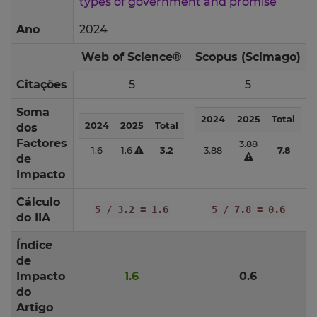
types of government and promise
Ano
2024
Web of Science®
Scopus (Scimago)
Citações
5
5
Soma
2024
2025
Total
2024
2025
Total
dos
Factores
3.88
1.6
1.6
3.2
3.88
7.8
de
Impacto
Cálculo
5 / 3.2 = 1.6
5 / 7.8 = 0.6
do IIA
Índice
de
Impacto
1.6
0.6
do
Artigo