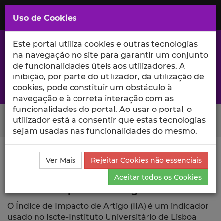
Saltar
para
MENU
Uso de Cookies
o
Conteúdo
Principal
Este portal utiliza cookies e outras tecnologias
na navegação no site para garantir um conjunto
de funcionalidades úteis aos utilizadores. A
inibição, por parte do utilizador, da utilização de
A excelência da investigação e ciência no Iscte
cookies, pode constituir um obstáculo à
navegação e à correta interação com as
funcionalidades do portal. Ao usar o portal, o
Search Button
utilizador está a consentir que estas tecnologias
sejam usadas nas funcionalidades do mesmo.
Ciência_Iscte
Publicações
Índice de Impacto de
Ver Mais
Rejeitar Cookies não essenciais
Artigo
Aceitar todos os Cookies
Índice de Impacto de Artigo
O Índice de Impacto de Artigo (IIA) é um indicador
usado no Iscte-Instituto Universitário de Lisboa