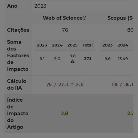
Ano
2023
Web of Science®
Scopus (Sc
Citações
76
80
Soma
2023
2024
2025
Total
2023
2024
2
dos
Factores
9.0
13
9.1
9.0
27.1
9.6
13.49
de
Impacto
Cálculo
76 / 27.1 = 2.8
80 / 36.6 
do IIA
Índice
de
Impacto
2.8
2.2
do
Artigo