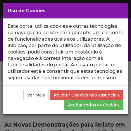
Saltar
para
MENU
Uso de Cookies
o
Conteúdo
Principal
Este portal utiliza cookies e outras tecnologias
na navegação no site para garantir um conjunto
de funcionalidades úteis aos utilizadores. A
inibição, por parte do utilizador, da utilização de
A excelência da investigação e ciência no Iscte
cookies, pode constituir um obstáculo à
navegação e à correta interação com as
funcionalidades do portal. Ao usar o portal, o
Search Button
utilizador está a consentir que estas tecnologias
sejam usadas nas funcionalidades do mesmo.
Ciência_Iscte
Publicações
Descrição Detalhada da
Ver Mais
Rejeitar Cookies não essenciais
Publicação
Aceitar todos os Cookies
Autor de livro
4
Tog
As Novas Demonstrações para Relato em