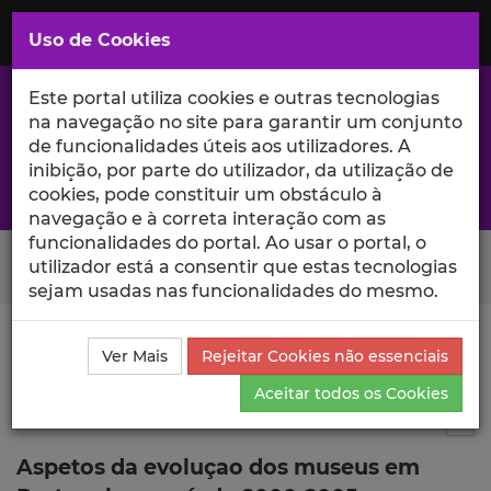
Saltar
para
MENU
Uso de Cookies
o
Conteúdo
Principal
Este portal utiliza cookies e outras tecnologias
na navegação no site para garantir um conjunto
de funcionalidades úteis aos utilizadores. A
inibição, por parte do utilizador, da utilização de
A excelência da investigação e ciência no Iscte
cookies, pode constituir um obstáculo à
navegação e à correta interação com as
funcionalidades do portal. Ao usar o portal, o
Search Button
utilizador está a consentir que estas tecnologias
sejam usadas nas funcionalidades do mesmo.
Ciência_Iscte
Publicações
Descrição Detalhada da
Ver Mais
Rejeitar Cookies não essenciais
Publicação
Aceitar todos os Cookies
Artigo em revista científica
7
Tog
Aspetos da evoluçao dos museus em