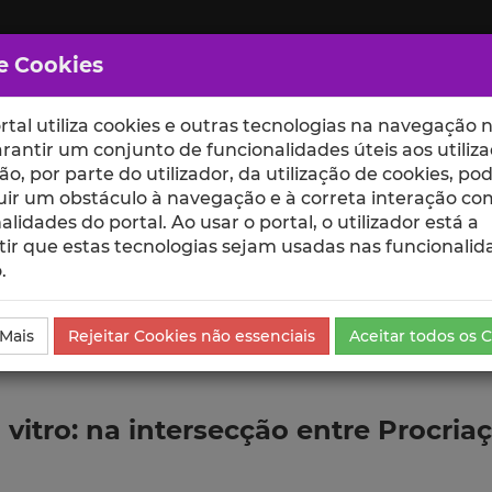
e Cookies
rtal utiliza cookies e outras tecnologias na navegação n
rantir um conjunto de funcionalidades úteis aos utiliza
ção, por parte do utilizador, da utilização de cookies, po
uir um obstáculo à navegação e à correta interação co
scte
ESCOLAS
UNIDADES
alidades do portal. Ao usar o portal, o utilizador está a
ir que estas tecnologias sejam usadas nas funcionalid
.
da Comunicação
 Mais
Rejeitar Cookies não essenciais
Aceitar todos os 
 vitro: na intersecção entre Procri