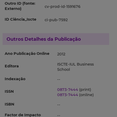
Outro ID (fonte:
cv-prod-id-1591676
Externo)
ID Ciência_Iscte
ci-pub-7592
Outros Detalhes da Publicação
Ano Publicação Online
2012
ISCTE-IUL Business
Editora
School
Indexação
--
0873-7444
(print)
ISSN
0873-7444
(online)
ISBN
--
Factor de Impacto
--