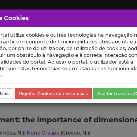
e Cookies
rtal utiliza cookies e outras tecnologias na navegação n
rantir um conjunto de funcionalidades úteis aos utiliza
ção, por parte do utilizador, da utilização de cookies, po
uir um obstáculo à navegação e à correta interação co
scte
ESCOLAS
UNIDADES
alidades do portal. Ao usar o portal, o utilizador está a
ir que estas tecnologias sejam usadas nas funcionalid
.
ublicação
 Mais
Rejeitar Cookies não essenciais
Aceitar todos os 
ment: the importance of dimension
Simões, N.);
Nuno Crespo
(Crespo, N.);