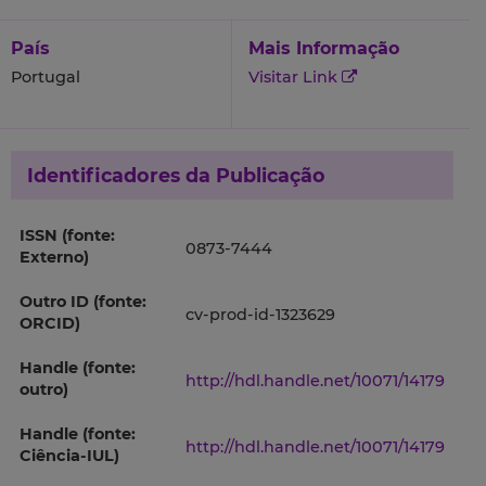
País
Mais Informação
Portugal
Visitar Link
Identificadores da Publicação
ISSN (fonte:
0873-7444
Externo)
Outro ID (fonte:
cv-prod-id-1323629
ORCID)
Handle (fonte:
http://hdl.handle.net/10071/14179
outro)
Handle (fonte:
http://hdl.handle.net/10071/14179
Ciência-IUL)